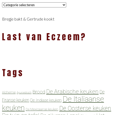
Categorieën
Bregje bakt & Gertrude kookt
Last van Eczeem?
Tags
De Arabische keuken
Brood
De
Alchemie
Ayurvedisch
De Italiaanse
Franse keuken
De Indiase keuken
keuken
De Oosterse keuken
De Mexicaanse keuken