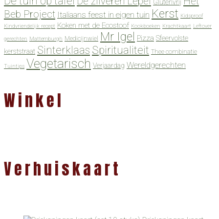
De tuin op tafel
De zilveren Lepel
Het
Glutenvrij
Kerst
Beb Project
Italiaans feest in eigen tuin
Kidsproof
Koken met de Ecostoof
Kindvriendelijk recept
Kookboeken
Krachtkaart
Leftover
Mr Igel
Pizza
Sfeervolste
Medicijnwiel
gerechten
Mattemburgh
Spiritualiteit
Sinterklaas
kerststraat
Thee combinatie
Vegetarisch
Wereldgerechten
Verjaardag
Tuintips
Winkel
Verhuiskaart