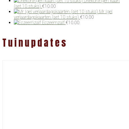
Driekoningen kaart
(set 10 stuks)
€
10.00
Mr Igel
verjaardagskaarten (set 10 stuks)
€
10.00
Eczeemzalf
€
10.00
Tuinupdates