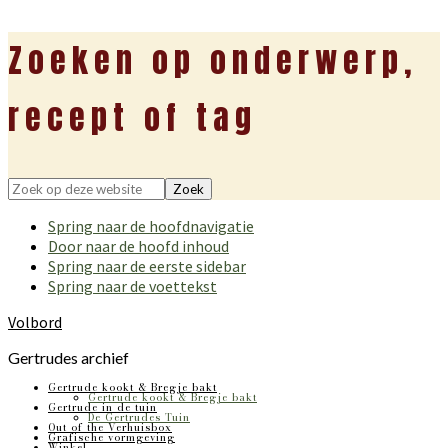
Zoeken op onderwerp,
recept of tag
Zoek
op
Spring naar de hoofdnavigatie
deze
Door naar de hoofd inhoud
website
Spring naar de eerste sidebar
Spring naar de voettekst
Volbord
Gertrudes archief
Gertrude kookt & Bregje bakt
Gertrude kookt & Bregje bakt
Gertrude in de tuin
De Gertrudes Tuin
Out of the Verhuisbox
Grafische vormgeving
Winkel