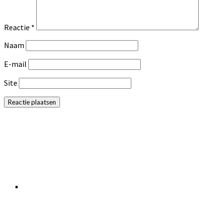
Reactie
*
Naam
E-mail
Site
Primaire
Sidebar