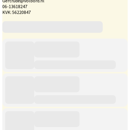
Gertrude@volbord.nl
06-13618247
KVK: 56220847