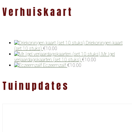
Verhuiskaart
Driekoningen kaart
(set 10 stuks)
€
10.00
Mr Igel
verjaardagskaarten (set 10 stuks)
€
10.00
Eczeemzalf
€
10.00
Tuinupdates