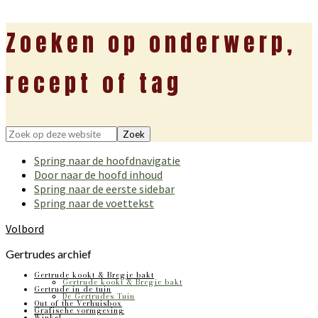
Zoeken op onderwerp,
recept of tag
Zoek
op
Spring naar de hoofdnavigatie
deze
Door naar de hoofd inhoud
website
Spring naar de eerste sidebar
Spring naar de voettekst
Volbord
Gertrudes archief
Gertrude kookt & Bregje bakt
Gertrude kookt & Bregje bakt
Gertrude in de tuin
De Gertrudes Tuin
Out of the Verhuisbox
Grafische vormgeving
Winkel