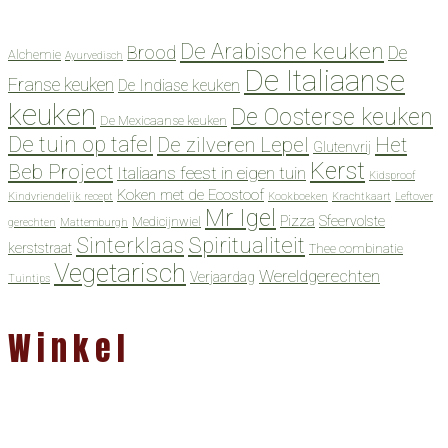
De Arabische keuken
Brood
De
Alchemie
Ayurvedisch
De Italiaanse
Franse keuken
De Indiase keuken
keuken
De Oosterse keuken
De Mexicaanse keuken
De tuin op tafel
De zilveren Lepel
Het
Glutenvrij
Kerst
Beb Project
Italiaans feest in eigen tuin
Kidsproof
Koken met de Ecostoof
Kindvriendelijk recept
Kookboeken
Krachtkaart
Leftover
Mr Igel
Pizza
Sfeervolste
Medicijnwiel
gerechten
Mattemburgh
Spiritualiteit
Sinterklaas
kerststraat
Thee combinatie
Vegetarisch
Wereldgerechten
Verjaardag
Tuintips
Winkel