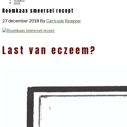
over
Roomkaas smeersel recept
27 december 2018
By
Gertrude
Reageer
Lees
Last van eczeem?
Interacties