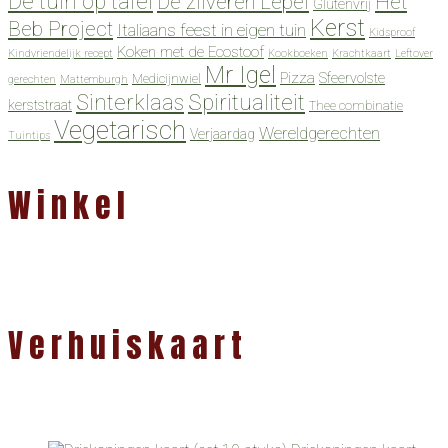
De tuin op tafel
De zilveren Lepel
Het
Glutenvrij
Kerst
Beb Project
Italiaans feest in eigen tuin
Kidsproof
Koken met de Ecostoof
Kindvriendelijk recept
Kookboeken
Krachtkaart
Leftover
Mr Igel
Pizza
Sfeervolste
Medicijnwiel
gerechten
Mattemburgh
Spiritualiteit
Sinterklaas
kerststraat
Thee combinatie
Vegetarisch
Wereldgerechten
Verjaardag
Tuintips
Winkel
Verhuiskaart