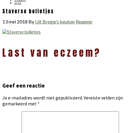
over
Staverse bolletjes
13 mei 2018
By
Uit Bregje's keuken
Reageer
Lees
Last van eczeem?
Interacties
Geef een reactie
Je e-mailadres wordt niet gepubliceerd.
Vereiste velden zijn
gemarkeerd met
*