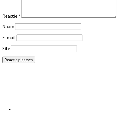
Reactie
*
Naam
E-mail
Site
Primaire
Sidebar