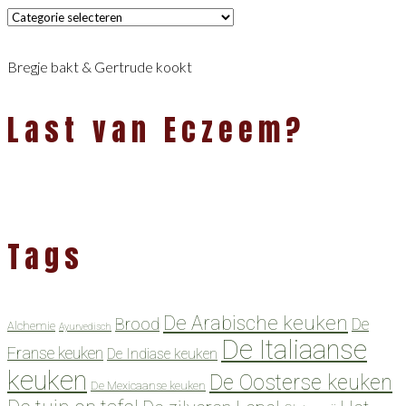
Categorieën
Bregje bakt & Gertrude kookt
Last van Eczeem?
Tags
De Arabische keuken
Brood
De
Alchemie
Ayurvedisch
De Italiaanse
Franse keuken
De Indiase keuken
keuken
De Oosterse keuken
De Mexicaanse keuken