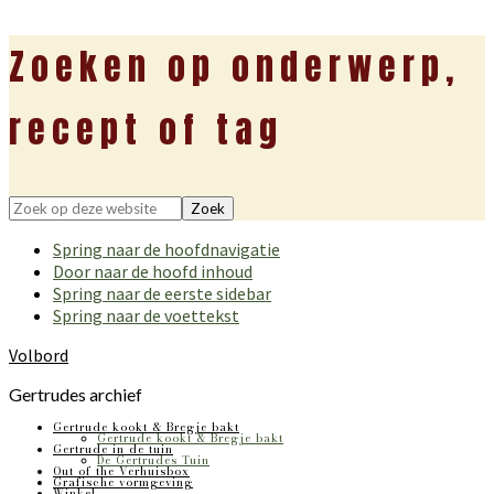
Zoeken op onderwerp,
recept of tag
Zoek
op
Spring naar de hoofdnavigatie
deze
Door naar de hoofd inhoud
website
Spring naar de eerste sidebar
Spring naar de voettekst
Volbord
Gertrudes archief
Gertrude kookt & Bregje bakt
Gertrude kookt & Bregje bakt
Gertrude in de tuin
De Gertrudes Tuin
Out of the Verhuisbox
Grafische vormgeving
Winkel