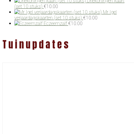
Driekoningen kaart
(set 10 stuks)
€
10.00
Mr Igel
verjaardagskaarten (set 10 stuks)
€
10.00
Eczeemzalf
€
10.00
Tuinupdates