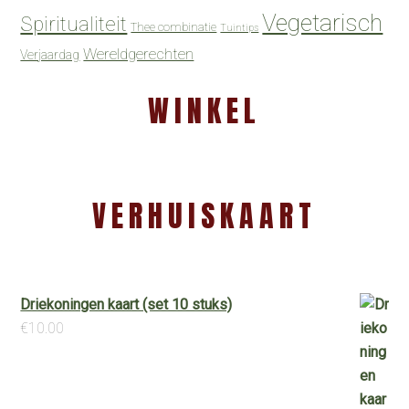
Vegetarisch
Spiritualiteit
Thee combinatie
Tuintips
Wereldgerechten
Verjaardag
WINKEL
VERHUISKAART
Driekoningen kaart (set 10 stuks)
€
10.00