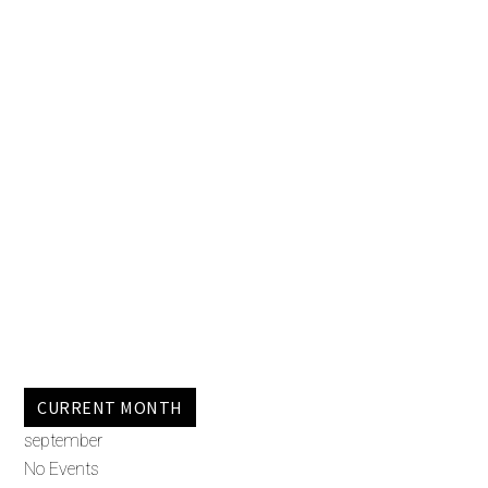
CURRENT MONTH
september
No Events