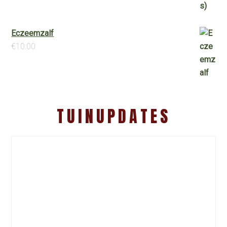
Eczeemzalf
€
10.00
TUINUPDATES