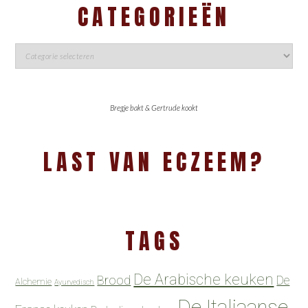
CATEGORIEËN
Bregje bakt & Gertrude kookt
LAST VAN ECZEEM?
TAGS
De Arabische keuken
Brood
De
Alchemie
Ayurvedisch
De Italiaanse