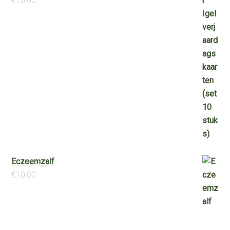
€
10.00
Eczeemzalf
€
10.00