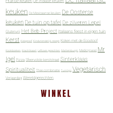
Franse keuken
De Indiase keuken
keuken
De Oosterse
De Mexicaanse keuken
keuken
De tuin op tafel
De zilveren Lepel
Het Beb Project
Italiaans feest in eigen tuin
Glutenvrij
Kerst
Koken met de Ecostoof
Kidsproof
Kindvriendelijk recept
Mr
Medicijnwiel
Kookboeken
Krachtkaart
Leftover gerechten
Mattemburgh
Igel
Sinterklaas
Pizza
Sfeervolste kerststraat
Vegetarisch
Spiritualiteit
Thee combinatie
Tuintips
Wereldgerechten
Verjaardag
WINKEL