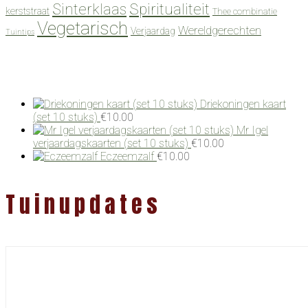
Spiritualiteit
Sinterklaas
kerststraat
Thee combinatie
Vegetarisch
Wereldgerechten
Verjaardag
Tuintips
Driekoningen kaart
(set 10 stuks)
€
10.00
Mr Igel
verjaardagskaarten (set 10 stuks)
€
10.00
Eczeemzalf
€
10.00
Tuinupdates