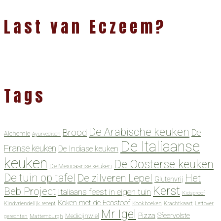
Last van Eczeem?
Tags
De Arabische keuken
Brood
De
Alchemie
Ayurvedisch
De Italiaanse
Franse keuken
De Indiase keuken
keuken
De Oosterse keuken
De Mexicaanse keuken
De tuin op tafel
De zilveren Lepel
Het
Glutenvrij
Kerst
Beb Project
Italiaans feest in eigen tuin
Kidsproof
Koken met de Ecostoof
Kindvriendelijk recept
Kookboeken
Krachtkaart
Leftover
Mr Igel
Pizza
Sfeervolste
Medicijnwiel
gerechten
Mattemburgh