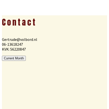
Footer
Contact
Gertrude@volbord.nl
06-13618247
KVK: 56220847
Current Month