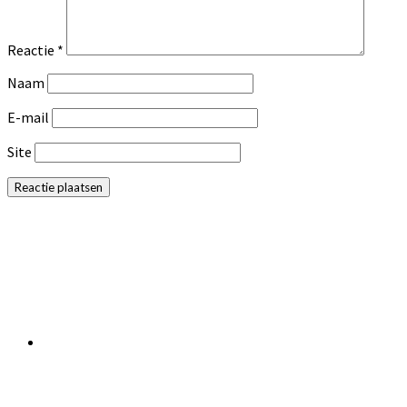
Reactie
*
Naam
E-mail
Site
Primaire
Sidebar