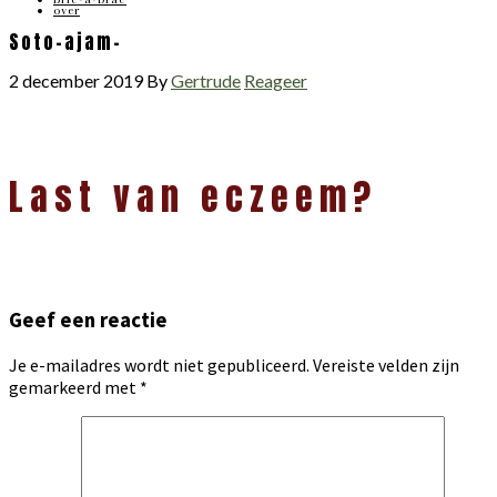
over
Soto-ajam-
2 december 2019
By
Gertrude
Reageer
Lees
Last van eczeem?
Interacties
Geef een reactie
Je e-mailadres wordt niet gepubliceerd.
Vereiste velden zijn
gemarkeerd met
*