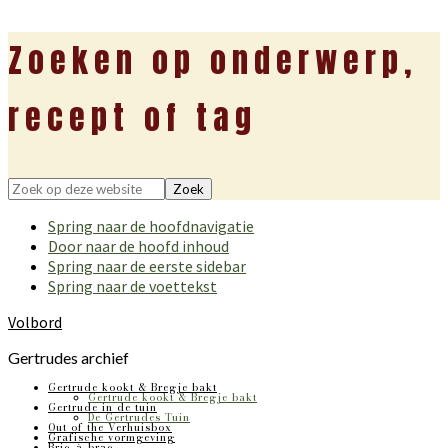
Zoeken op onderwerp,
recept of tag
Zoek
op
Spring naar de hoofdnavigatie
deze
Door naar de hoofd inhoud
website
Spring naar de eerste sidebar
Spring naar de voettekst
Volbord
Gertrudes archief
Gertrude kookt & Bregje bakt
Gertrude kookt & Bregje bakt
Gertrude in de tuin
De Gertrudes Tuin
Out of the Verhuisbox
Grafische vormgeving
Bric-à-brac