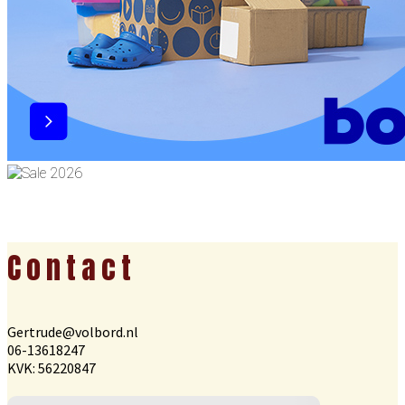
Footer
Contact
Gertrude@volbord.nl
06-13618247
KVK: 56220847