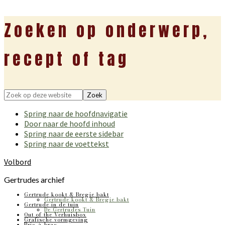
Zoeken op onderwerp,
recept of tag
Zoek
op
Spring naar de hoofdnavigatie
deze
Door naar de hoofd inhoud
website
Spring naar de eerste sidebar
Spring naar de voettekst
Volbord
Gertrudes archief
Gertrude kookt & Bregje bakt
Gertrude kookt & Bregje bakt
Gertrude in de tuin
De Gertrudes Tuin
Out of the Verhuisbox
Grafische vormgeving
Bric-à-brac