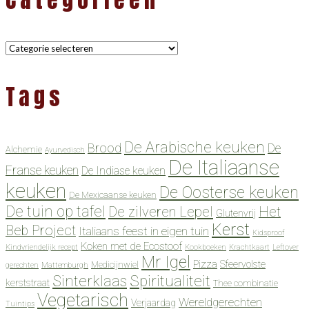
Categorieën
Tags
De Arabische keuken
Brood
De
Alchemie
Ayurvedisch
De Italiaanse
Franse keuken
De Indiase keuken
keuken
De Oosterse keuken
De Mexicaanse keuken
De tuin op tafel
De zilveren Lepel
Het
Glutenvrij
Kerst
Beb Project
Italiaans feest in eigen tuin
Kidsproof
Koken met de Ecostoof
Kindvriendelijk recept
Kookboeken
Krachtkaart
Leftover
Mr Igel
Pizza
Sfeervolste
Medicijnwiel
gerechten
Mattemburgh
Spiritualiteit
Sinterklaas
kerststraat
Thee combinatie
Vegetarisch
Wereldgerechten
Verjaardag
Tuintips