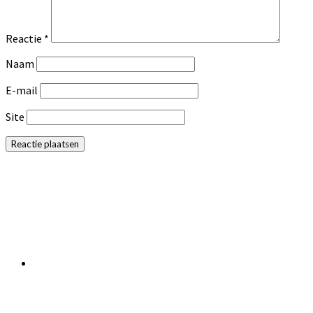
Reactie
*
Naam
E-mail
Site
Primaire
Sidebar