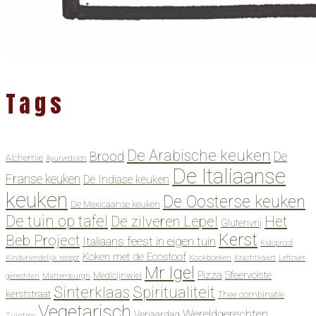
Tags
De Arabische keuken
Brood
De
Alchemie
Ayurvedisch
De Italiaanse
Franse keuken
De Indiase keuken
keuken
De Oosterse keuken
De Mexicaanse keuken
De tuin op tafel
De zilveren Lepel
Het
Glutenvrij
Kerst
Beb Project
Italiaans feest in eigen tuin
Kidsproof
Koken met de Ecostoof
Kindvriendelijk recept
Kookboeken
Krachtkaart
Leftover
Mr Igel
Pizza
Sfeervolste
Medicijnwiel
gerechten
Mattemburgh
Spiritualiteit
Sinterklaas
kerststraat
Thee combinatie
Vegetarisch
Wereldgerechten
Verjaardag
Tuintips