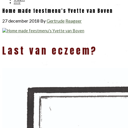
over
Home made feestmenu’s Yvette van Boven
27 december 2018
By
Gertrude
Reageer
Lees
Last van eczeem?
Interacties