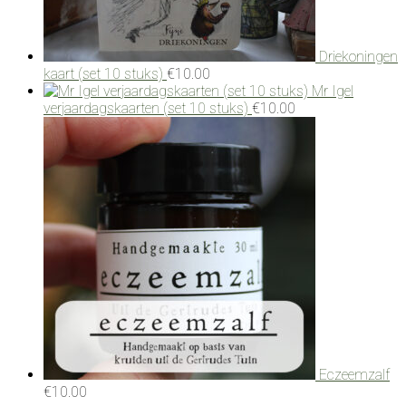
Driekoningen
kaart (set 10 stuks)
€
10.00
Mr Igel
verjaardagskaarten (set 10 stuks)
€
10.00
Eczeemzalf
€
10.00