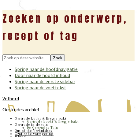
Zoeken op onderwerp,
recept of tag
Zoek
op
Spring naar de hoofdnavigatie
deze
Door naar de hoofd inhoud
website
Spring naar de eerste sidebar
Spring naar de voettekst
Volbord
Gertrudes archief
Gertrude kookt & Bregje bakt
Gertrude kookt & Bregje bakt
Gertrude in de tuin
De Gertrudes Tuin
Out of the Verhuisbox
Grafische vormgeving
Winkel