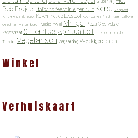
De tuin op tafel
De zilveren Lepel
Het
Glutenvrij
Kerst
Beb Project
Italiaans feest in eigen tuin
Kidsproof
Koken met de Ecostoof
Kindvriendelijk recept
Kookboeken
Krachtkaart
Leftover
Mr Igel
Pizza
Sfeervolste
Medicijnwiel
gerechten
Mattemburgh
Spiritualiteit
Sinterklaas
kerststraat
Thee combinatie
Vegetarisch
Wereldgerechten
Verjaardag
Tuintips
Winkel
Verhuiskaart