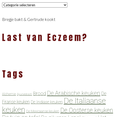
Categorieën
Bregje bakt & Gertrude kookt
Last van Eczeem?
Tags
De Arabische keuken
Brood
De
Alchemie
Ayurvedisch
De Italiaanse
Franse keuken
De Indiase keuken
keuken
De Oosterse keuken
De Mexicaanse keuken