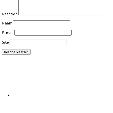
Reactie
*
Naam
E-mail
Site
Primaire
Sidebar