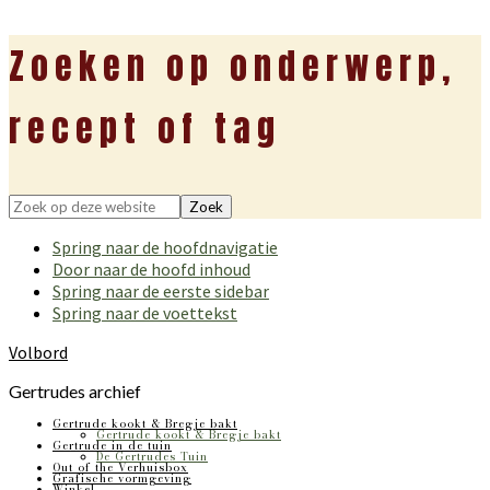
Zoeken op onderwerp,
recept of tag
Zoek
op
Spring naar de hoofdnavigatie
deze
Door naar de hoofd inhoud
website
Spring naar de eerste sidebar
Spring naar de voettekst
Volbord
Gertrudes archief
Gertrude kookt & Bregje bakt
Gertrude kookt & Bregje bakt
Gertrude in de tuin
De Gertrudes Tuin
Out of the Verhuisbox
Grafische vormgeving
Winkel