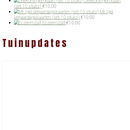
Driekoningen kaart
(set 10 stuks)
€
10.00
Mr Igel
verjaardagskaarten (set 10 stuks)
€
10.00
Eczeemzalf
€
10.00
Tuinupdates