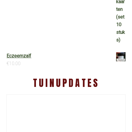
Eczeemzalf
€
10.00
TUINUPDATES