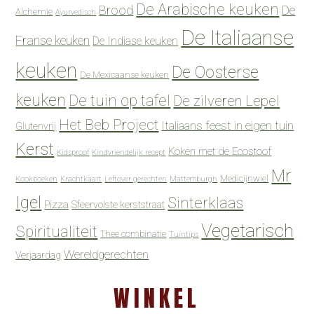
De Arabische keuken
Brood
De
Alchemie
Ayurvedisch
De Italiaanse
Franse keuken
De Indiase keuken
keuken
De Oosterse
De Mexicaanse keuken
keuken
De tuin op tafel
De zilveren Lepel
Het Beb Project
Italiaans feest in eigen tuin
Glutenvrij
Kerst
Koken met de Ecostoof
Kidsproof
Kindvriendelijk recept
Mr
Medicijnwiel
Kookboeken
Krachtkaart
Leftover gerechten
Mattemburgh
Igel
Sinterklaas
Pizza
Sfeervolste kerststraat
Vegetarisch
Spiritualiteit
Thee combinatie
Tuintips
Wereldgerechten
Verjaardag
WINKEL