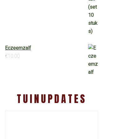
Eczeemzalf
€
10.00
TUINUPDATES