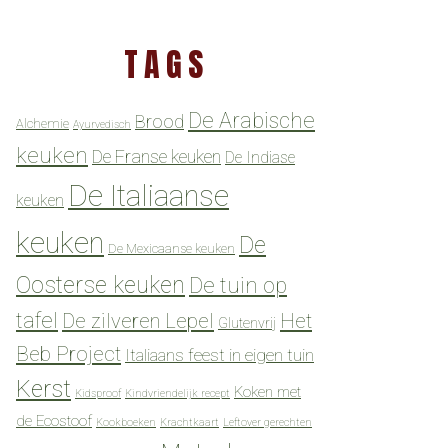
TAGS
De Arabische
Brood
Alchemie
Ayurvedisch
keuken
De Franse keuken
De Indiase
De Italiaanse
keuken
keuken
De
De Mexicaanse keuken
Oosterse keuken
De tuin op
tafel
De zilveren Lepel
Het
Glutenvrij
Beb Project
Italiaans feest in eigen tuin
Kerst
Koken met
Kidsproof
Kindvriendelijk recept
de Ecostoof
Kookboeken
Krachtkaart
Leftover gerechten