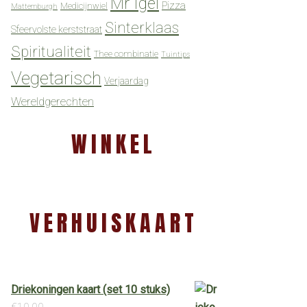
Mr Igel
Pizza
Medicijnwiel
Mattemburgh
Sinterklaas
Sfeervolste kerststraat
Spiritualiteit
Thee combinatie
Tuintips
Vegetarisch
Verjaardag
Wereldgerechten
WINKEL
VERHUISKAART
Driekoningen kaart (set 10 stuks)