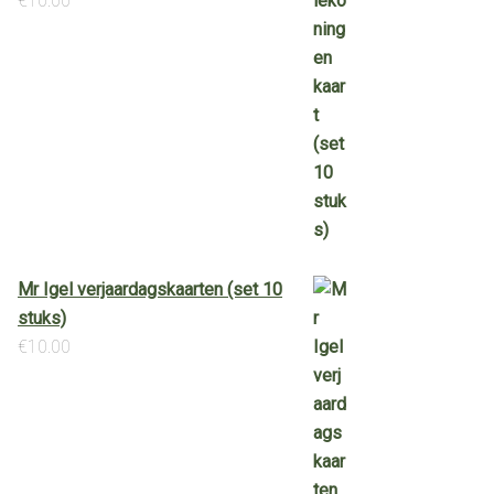
€
10.00
Mr Igel verjaardagskaarten (set 10
stuks)
€
10.00