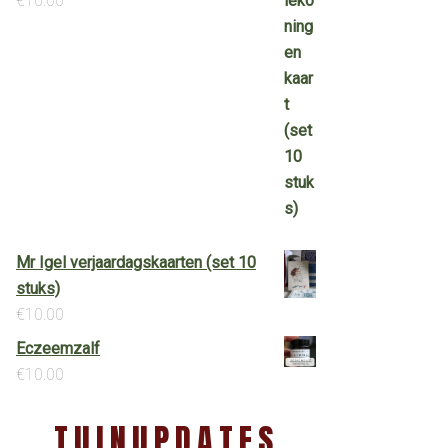
€
10.00
Mr Igel verjaardagskaarten (set 10
stuks)
€
10.00
Eczeemzalf
€
10.00
TUINUPDATES