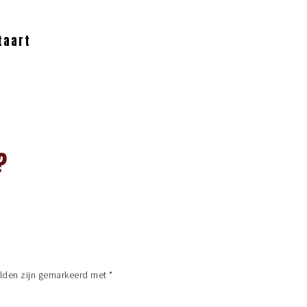
taart
?
elden zijn gemarkeerd met
*