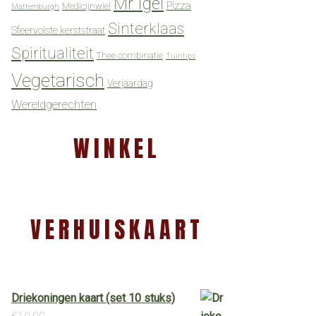
Mr Igel
Pizza
Medicijnwiel
Mattemburgh
Sinterklaas
Sfeervolste kerststraat
Spiritualiteit
Thee combinatie
Tuintips
Vegetarisch
Verjaardag
Wereldgerechten
WINKEL
VERHUISKAART
Driekoningen kaart (set 10 stuks)