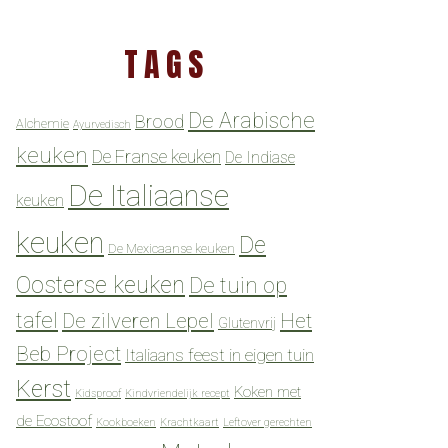
TAGS
De Arabische
Brood
Alchemie
Ayurvedisch
keuken
De Franse keuken
De Indiase
De Italiaanse
keuken
keuken
De
De Mexicaanse keuken
Oosterse keuken
De tuin op
tafel
De zilveren Lepel
Het
Glutenvrij
Beb Project
Italiaans feest in eigen tuin
Kerst
Koken met
Kidsproof
Kindvriendelijk recept
de Ecostoof
Kookboeken
Krachtkaart
Leftover gerechten