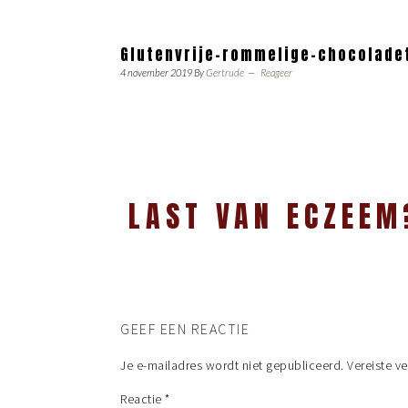
Glutenvrije-rommelige-chocolade
4 november 2019
By
Gertrude
Reageer
LAST VAN ECZEEM
GEEF EEN REACTIE
Je e-mailadres wordt niet gepubliceerd.
Vereiste v
Reactie
*