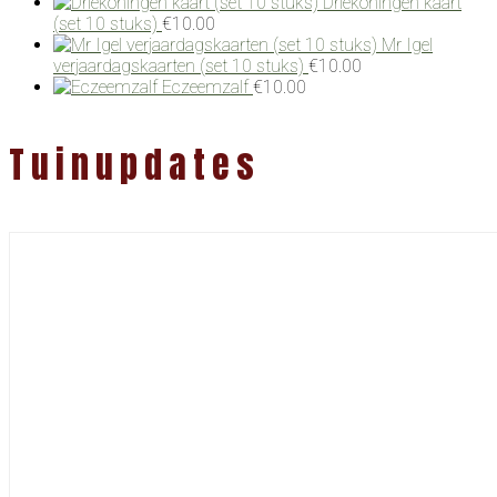
Driekoningen kaart
(set 10 stuks)
€
10.00
Mr Igel
verjaardagskaarten (set 10 stuks)
€
10.00
Eczeemzalf
€
10.00
Tuinupdates