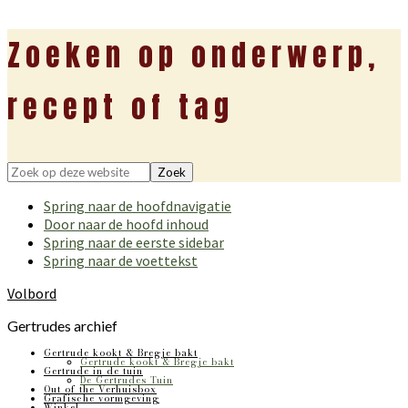
Zoeken op onderwerp,
recept of tag
Zoek
op
Spring naar de hoofdnavigatie
deze
Door naar de hoofd inhoud
website
Spring naar de eerste sidebar
Spring naar de voettekst
Volbord
Gertrudes archief
Gertrude kookt & Bregje bakt
Gertrude kookt & Bregje bakt
Gertrude in de tuin
De Gertrudes Tuin
Out of the Verhuisbox
Grafische vormgeving
Winkel