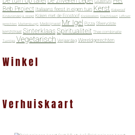
De tuin op tafel
De zilveren Lepel
Het
Glutenvrij
Kerst
Beb Project
Italiaans feest in eigen tuin
Kidsproof
Koken met de Ecostoof
Kindvriendelijk recept
Kookboeken
Krachtkaart
Leftover
Mr Igel
Pizza
Sfeervolste
Medicijnwiel
gerechten
Mattemburgh
Spiritualiteit
Sinterklaas
kerststraat
Thee combinatie
Vegetarisch
Wereldgerechten
Verjaardag
Tuintips
Winkel
Verhuiskaart