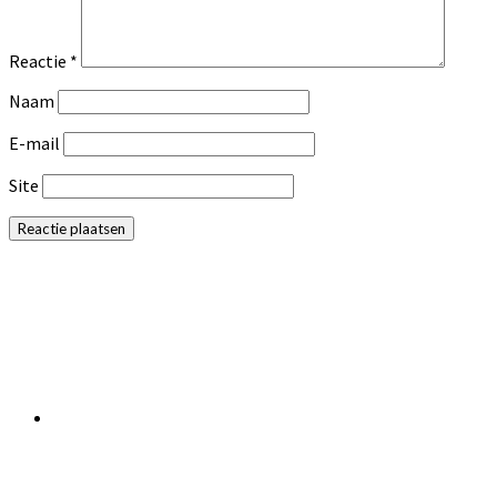
Reactie
*
Naam
E-mail
Site
Primaire
Sidebar