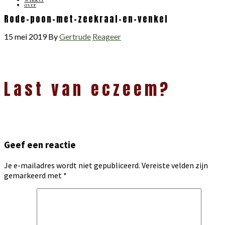
over
Rode-poon-met-zeekraal-en-venkel
15 mei 2019
By
Gertrude
Reageer
Lees
Last van eczeem?
Interacties
Geef een reactie
Je e-mailadres wordt niet gepubliceerd.
Vereiste velden zijn
gemarkeerd met
*