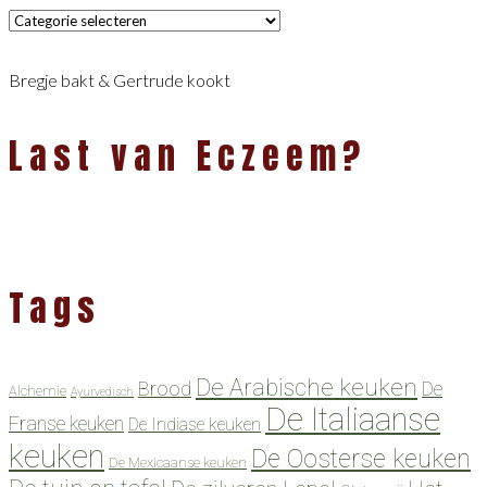
Categorieën
Bregje bakt & Gertrude kookt
Last van Eczeem?
Tags
De Arabische keuken
Brood
De
Alchemie
Ayurvedisch
De Italiaanse
Franse keuken
De Indiase keuken
keuken
De Oosterse keuken
De Mexicaanse keuken