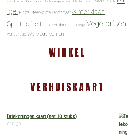
Mr
Medicijnwiel
Kookboeken
Krachtkaart
Leftover gerechten
Mattemburgh
Igel
Sinterklaas
Pizza
Sfeervolste kerststraat
Vegetarisch
Spiritualiteit
Thee combinatie
Tuintips
Wereldgerechten
Verjaardag
WINKEL
VERHUISKAART
Driekoningen kaart (set 10 stuks)
€
10.00