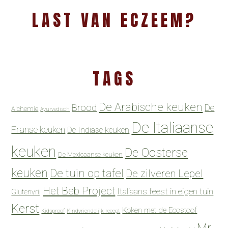
LAST VAN ECZEEM?
TAGS
De Arabische keuken
Brood
De
Alchemie
Ayurvedisch
De Italiaanse
Franse keuken
De Indiase keuken
keuken
De Oosterse
De Mexicaanse keuken
keuken
De tuin op tafel
De zilveren Lepel
Het Beb Project
Italiaans feest in eigen tuin
Glutenvrij
Kerst
Koken met de Ecostoof
Kidsproof
Kindvriendelijk recept