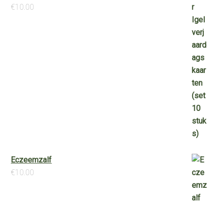
€
10.00
Eczeemzalf
€
10.00