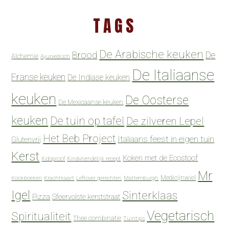
TAGS
De Arabische keuken
Brood
De
Alchemie
Ayurvedisch
De Italiaanse
Franse keuken
De Indiase keuken
keuken
De Oosterse
De Mexicaanse keuken
keuken
De tuin op tafel
De zilveren Lepel
Het Beb Project
Italiaans feest in eigen tuin
Glutenvrij
Kerst
Koken met de Ecostoof
Kidsproof
Kindvriendelijk recept
Mr
Medicijnwiel
Kookboeken
Krachtkaart
Leftover gerechten
Mattemburgh
Igel
Sinterklaas
Pizza
Sfeervolste kerststraat
Vegetarisch
Spiritualiteit
Thee combinatie
Tuintips