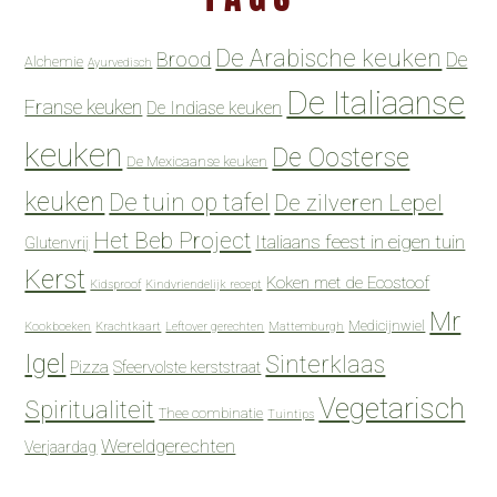
De Arabische keuken
Brood
De
Alchemie
Ayurvedisch
De Italiaanse
Franse keuken
De Indiase keuken
keuken
De Oosterse
De Mexicaanse keuken
keuken
De tuin op tafel
De zilveren Lepel
Het Beb Project
Italiaans feest in eigen tuin
Glutenvrij
Kerst
Koken met de Ecostoof
Kidsproof
Kindvriendelijk recept
Mr
Medicijnwiel
Kookboeken
Krachtkaart
Leftover gerechten
Mattemburgh
Igel
Sinterklaas
Pizza
Sfeervolste kerststraat
Vegetarisch
Spiritualiteit
Thee combinatie
Tuintips
Wereldgerechten
Verjaardag