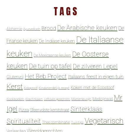
TAGS
De Arabische keuken
Brood
De
Alchemie
Ayurvedisch
De Italiaanse
Franse keuken
De Indiase keuken
keuken
De Oosterse
De Mexicaanse keuken
keuken
De tuin op tafel
De zilveren Lepel
Het Beb Project
Italiaans feest in eigen tuin
Glutenvrij
Kerst
Koken met de Ecostoof
Kidsproof
Kindvriendelijk recept
Mr
Medicijnwiel
Kookboeken
Krachtkaart
Leftover gerechten
Mattemburgh
Igel
Sinterklaas
Pizza
Sfeervolste kerststraat
Vegetarisch
Spiritualiteit
Thee combinatie
Tuintips
Wereldgerechten
Verjaardag