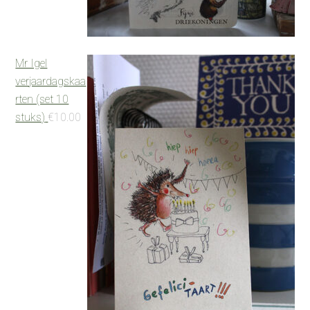
Mr Igel
verjaardagskaa
rten (set 10
stuks)
€
10.00