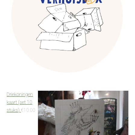
Driekoningen
kaart (set 10
stuks)
€
10.00