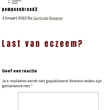
over
pompoenbrood3
13 maart 2022
By
Gertrude
Reageer
Lees
Last van eczeem?
Interacties
Geef een reactie
Je e-mailadres wordt niet gepubliceerd.
Vereiste velden zijn
gemarkeerd met
*