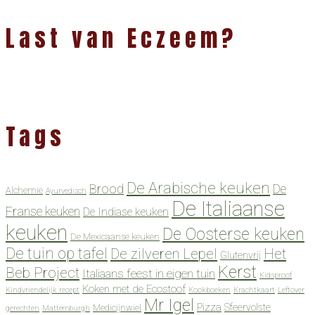
Last van Eczeem?
Tags
De Arabische keuken
Brood
De
Alchemie
Ayurvedisch
De Italiaanse
Franse keuken
De Indiase keuken
keuken
De Oosterse keuken
De Mexicaanse keuken
De tuin op tafel
De zilveren Lepel
Het
Glutenvrij
Kerst
Beb Project
Italiaans feest in eigen tuin
Kidsproof
Koken met de Ecostoof
Kindvriendelijk recept
Kookboeken
Krachtkaart
Leftover
Mr Igel
Pizza
Sfeervolste
Medicijnwiel
gerechten
Mattemburgh