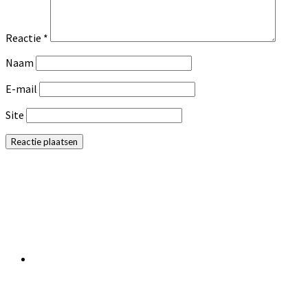
Reactie
*
Naam
E-mail
Site
Primaire
Sidebar