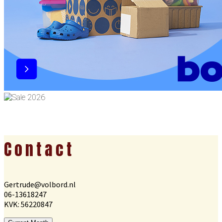
Footer
Contact
Gertrude@volbord.nl
06-13618247
KVK: 56220847