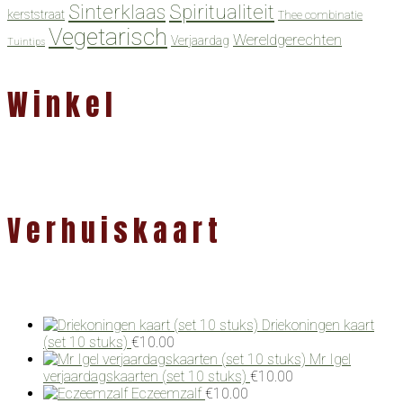
Spiritualiteit
Sinterklaas
kerststraat
Thee combinatie
Vegetarisch
Wereldgerechten
Verjaardag
Tuintips
Winkel
Verhuiskaart
Driekoningen kaart
(set 10 stuks)
€
10.00
Mr Igel
verjaardagskaarten (set 10 stuks)
€
10.00
Eczeemzalf
€
10.00