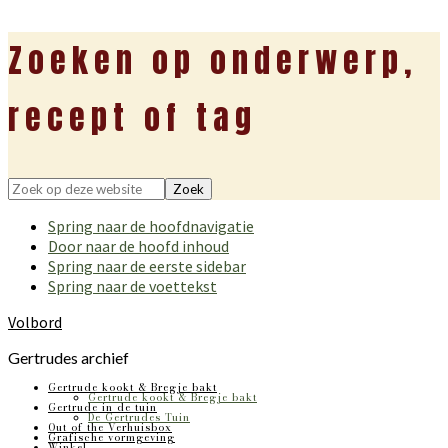
Zoeken op onderwerp,
recept of tag
Zoek
op
Spring naar de hoofdnavigatie
deze
Door naar de hoofd inhoud
website
Spring naar de eerste sidebar
Spring naar de voettekst
Volbord
Gertrudes archief
Gertrude kookt & Bregje bakt
Gertrude kookt & Bregje bakt
Gertrude in de tuin
De Gertrudes Tuin
Out of the Verhuisbox
Grafische vormgeving
Winkel