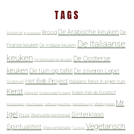
TAGS
De Arabische keuken
Brood
De
Alchemie
Ayurvedisch
De Italiaanse
Franse keuken
De Indiase keuken
keuken
De Oosterse
De Mexicaanse keuken
keuken
De tuin op tafel
De zilveren Lepel
Het Beb Project
Italiaans feest in eigen tuin
Glutenvrij
Kerst
Koken met de Ecostoof
Kidsproof
Kindvriendelijk recept
Mr
Medicijnwiel
Kookboeken
Krachtkaart
Leftover gerechten
Mattemburgh
Igel
Sinterklaas
Pizza
Sfeervolste kerststraat
Vegetarisch
Spiritualiteit
Thee combinatie
Tuintips