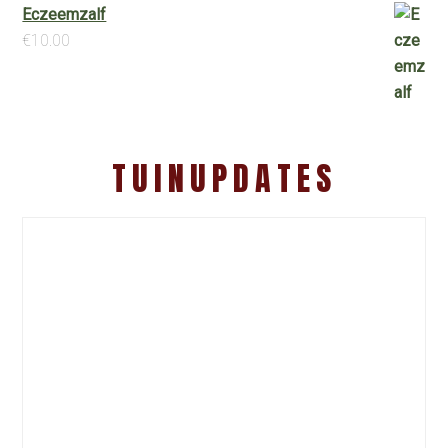
Eczeemzalf
€
10.00
TUINUPDATES