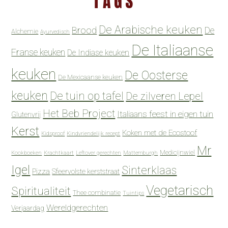
TAGS
De Arabische keuken
Brood
De
Alchemie
Ayurvedisch
De Italiaanse
Franse keuken
De Indiase keuken
keuken
De Oosterse
De Mexicaanse keuken
keuken
De tuin op tafel
De zilveren Lepel
Het Beb Project
Italiaans feest in eigen tuin
Glutenvrij
Kerst
Koken met de Ecostoof
Kidsproof
Kindvriendelijk recept
Mr
Medicijnwiel
Kookboeken
Krachtkaart
Leftover gerechten
Mattemburgh
Igel
Sinterklaas
Pizza
Sfeervolste kerststraat
Vegetarisch
Spiritualiteit
Thee combinatie
Tuintips
Wereldgerechten
Verjaardag