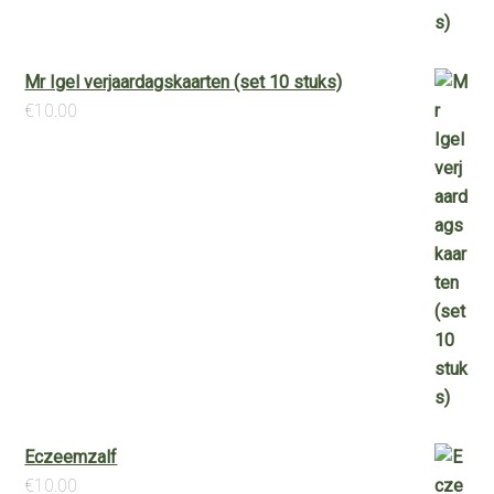
Mr Igel verjaardagskaarten (set 10 stuks)
€
10.00
Eczeemzalf
€
10.00