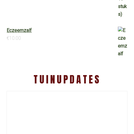
Eczeemzalf
€
10.00
TUINUPDATES