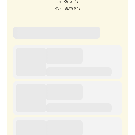
06-13618247
KVK: 56220847