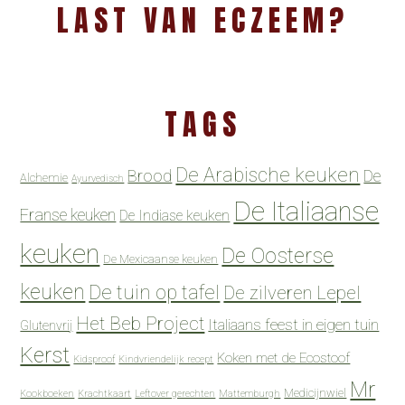
LAST VAN ECZEEM?
TAGS
De Arabische keuken
Brood
De
Alchemie
Ayurvedisch
De Italiaanse
Franse keuken
De Indiase keuken
keuken
De Oosterse
De Mexicaanse keuken
keuken
De tuin op tafel
De zilveren Lepel
Het Beb Project
Italiaans feest in eigen tuin
Glutenvrij
Kerst
Koken met de Ecostoof
Kidsproof
Kindvriendelijk recept
Mr
Medicijnwiel
Kookboeken
Krachtkaart
Leftover gerechten
Mattemburgh