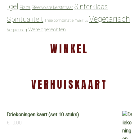
Igel
Sinterklaas
Pizza
Sfeervolste kerststraat
Vegetarisch
Spiritualiteit
Thee combinatie
Tuintips
Wereldgerechten
Verjaardag
WINKEL
VERHUISKAART
Driekoningen kaart (set 10 stuks)
€
10.00