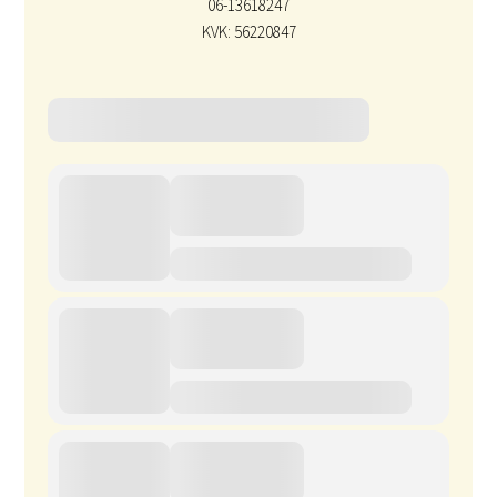
06-13618247
KVK: 56220847