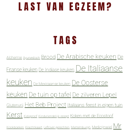
LAST VAN ECZEEM?
TAGS
De Arabische keuken
Brood
De
Alchemie
Ayurvedisch
De Italiaanse
Franse keuken
De Indiase keuken
keuken
De Oosterse
De Mexicaanse keuken
keuken
De tuin op tafel
De zilveren Lepel
Het Beb Project
Italiaans feest in eigen tuin
Glutenvrij
Kerst
Koken met de Ecostoof
Kidsproof
Kindvriendelijk recept
Mr
Medicijnwiel
Kookboeken
Krachtkaart
Leftover gerechten
Mattemburgh