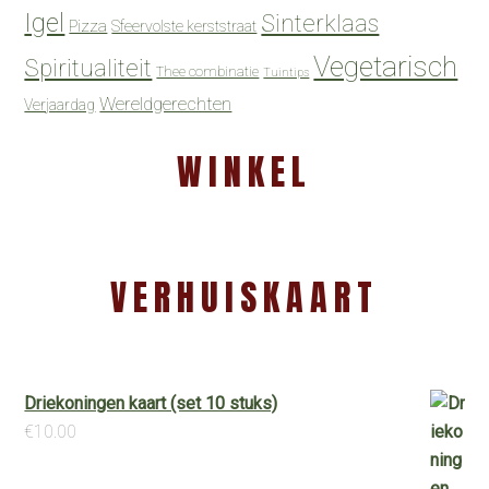
Igel
Sinterklaas
Pizza
Sfeervolste kerststraat
Vegetarisch
Spiritualiteit
Thee combinatie
Tuintips
Wereldgerechten
Verjaardag
WINKEL
VERHUISKAART
Driekoningen kaart (set 10 stuks)
€
10.00