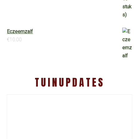
Eczeemzalf
€
10.00
TUINUPDATES