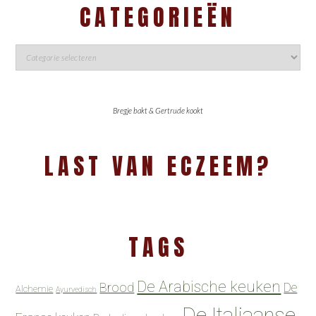
CATEGORIEËN
Bregje bakt & Gertrude kookt
LAST VAN ECZEEM?
TAGS
De Arabische keuken
Brood
De
Alchemie
Ayurvedisch
De Italiaanse