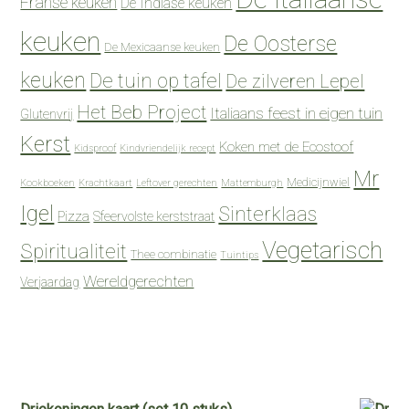
Franse keuken
De Indiase keuken
keuken
De Oosterse
De Mexicaanse keuken
keuken
De tuin op tafel
De zilveren Lepel
Het Beb Project
Italiaans feest in eigen tuin
Glutenvrij
Kerst
Koken met de Ecostoof
Kidsproof
Kindvriendelijk recept
Mr
Medicijnwiel
Kookboeken
Krachtkaart
Leftover gerechten
Mattemburgh
Igel
Sinterklaas
Pizza
Sfeervolste kerststraat
Vegetarisch
Spiritualiteit
Thee combinatie
Tuintips
Wereldgerechten
Verjaardag