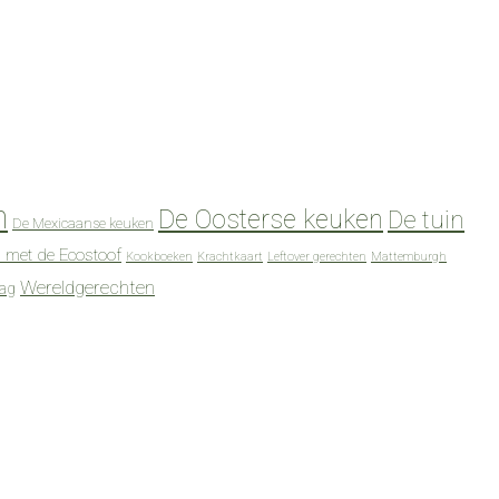
n
De Oosterse keuken
De tuin
De Mexicaanse keuken
 met de Ecostoof
Kookboeken
Krachtkaart
Leftover gerechten
Mattemburgh
Wereldgerechten
dag