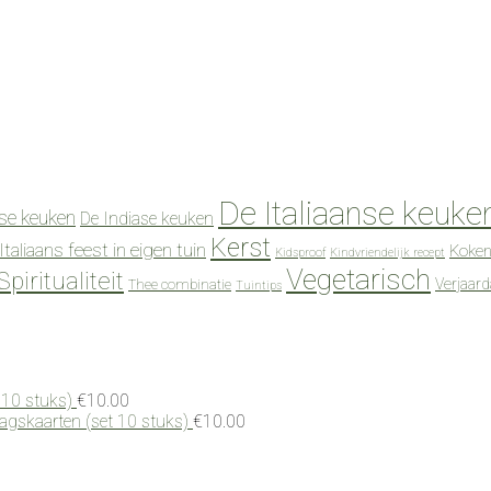
De Italiaanse keuke
se keuken
De Indiase keuken
Kerst
Italiaans feest in eigen tuin
Koken
Kidsproof
Kindvriendelijk recept
Vegetarisch
Spiritualiteit
Verjaar
Thee combinatie
Tuintips
 10 stuks)
€
10.00
dagskaarten (set 10 stuks)
€
10.00