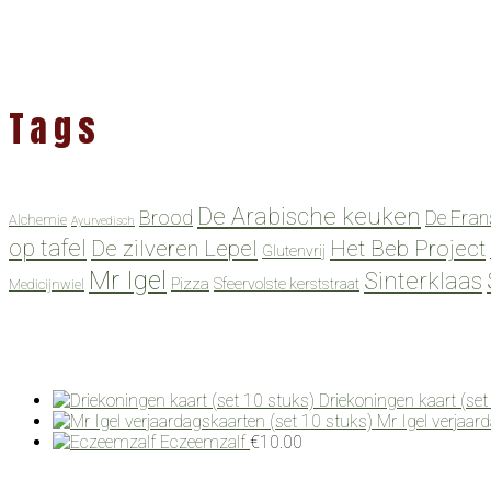
Tags
De Arabische keuken
Brood
De Fran
Alchemie
Ayurvedisch
op tafel
De zilveren Lepel
Het Beb Project
Glutenvrij
Mr Igel
Sinterklaas
Pizza
Sfeervolste kerststraat
Medicijnwiel
Driekoningen kaart (set
Mr Igel verjaar
Eczeemzalf
€
10.00