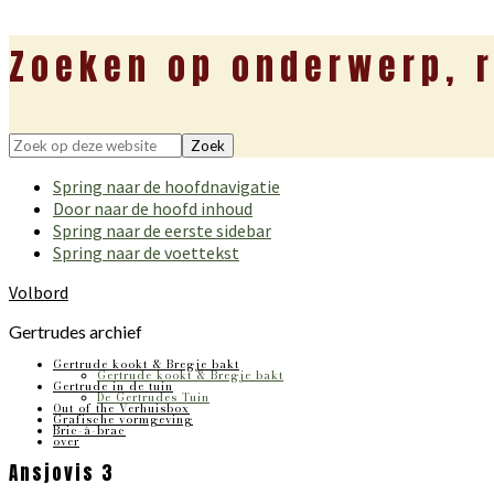
Zoeken op onderwerp, r
Zoek
op
Spring naar de hoofdnavigatie
deze
Door naar de hoofd inhoud
website
Spring naar de eerste sidebar
Spring naar de voettekst
Volbord
Gertrudes archief
Gertrude kookt & Bregje bakt
Gertrude kookt & Bregje bakt
Gertrude in de tuin
De Gertrudes Tuin
Out of the Verhuisbox
Grafische vormgeving
Bric-à-brac
over
Ansjovis 3