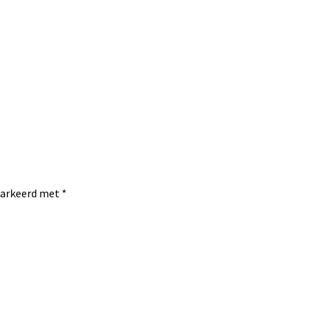
emarkeerd met
*