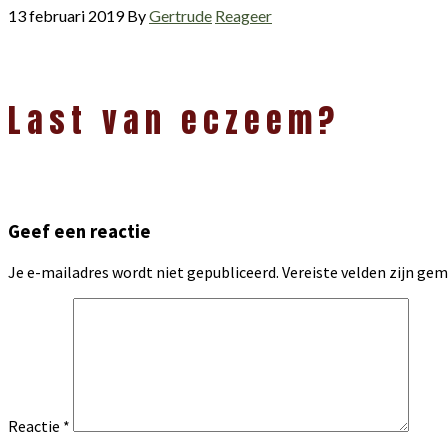
13 februari 2019
By
Gertrude
Reageer
Lees
Last van eczeem?
Interacties
Geef een reactie
Je e-mailadres wordt niet gepubliceerd.
Vereiste velden zijn g
Reactie
*