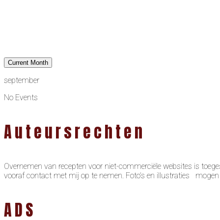
Current Month
september
No Events
Auteursrechten
Overnemen van recepten voor niet-commerciële websites is toeges
vooraf contact met mij op te nemen. Foto’s en illustraties moge
ADS