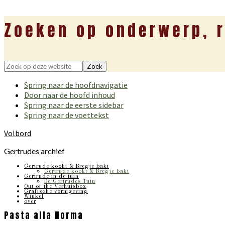
Zoeken op onderwerp, r
Zoek
op
Spring naar de hoofdnavigatie
deze
Door naar de hoofd inhoud
website
Spring naar de eerste sidebar
Spring naar de voettekst
Volbord
Gertrudes archief
Gertrude kookt & Bregje bakt
Gertrude kookt & Bregje bakt
Gertrude in de tuin
De Gertrudes Tuin
Out of the Verhuisbox
Grafische vormgeving
Winkel
over
Pasta alla Norma