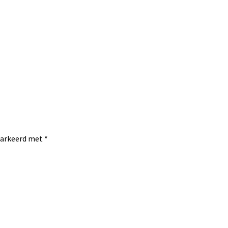
emarkeerd met
*