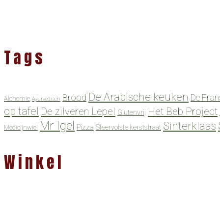
Tags
De Arabische keuken
Brood
De Fran
Alchemie
Ayurvedisch
op tafel
De zilveren Lepel
Het Beb Project
Glutenvrij
Mr Igel
Sinterklaas
Pizza
Sfeervolste kerststraat
Medicijnwiel
Winkel