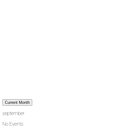
Current Month
september
No Events