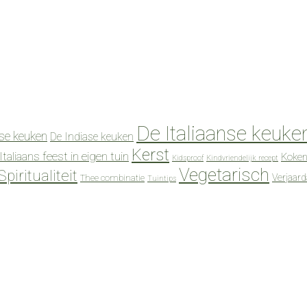
De Italiaanse keuke
se keuken
De Indiase keuken
Kerst
Italiaans feest in eigen tuin
Koken
Kidsproof
Kindvriendelijk recept
Vegetarisch
Spiritualiteit
Verjaar
Thee combinatie
Tuintips