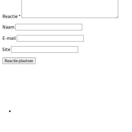
Reactie
*
Naam
E-mail
Site
Primaire
Sidebar