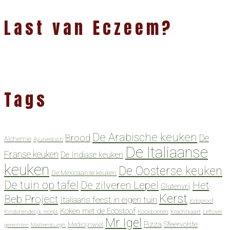
Last van Eczeem?
Tags
De Arabische keuken
Brood
De
Alchemie
Ayurvedisch
De Italiaanse
Franse keuken
De Indiase keuken
keuken
De Oosterse keuken
De Mexicaanse keuken
De tuin op tafel
De zilveren Lepel
Het
Glutenvrij
Kerst
Beb Project
Italiaans feest in eigen tuin
Kidsproof
Koken met de Ecostoof
Kindvriendelijk recept
Kookboeken
Krachtkaart
Leftover
Mr Igel
Pizza
Sfeervolste
Medicijnwiel
gerechten
Mattemburgh