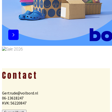
Footer
Contact
Gertrude@volbord.nl
06-13618247
KVK: 56220847