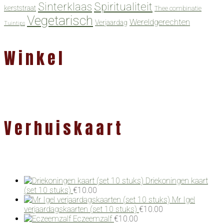
Spiritualiteit
Sinterklaas
kerststraat
Thee combinatie
Vegetarisch
Wereldgerechten
Verjaardag
Tuintips
Winkel
Verhuiskaart
Driekoningen kaart
(set 10 stuks)
€
10.00
Mr Igel
verjaardagskaarten (set 10 stuks)
€
10.00
Eczeemzalf
€
10.00