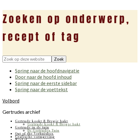
Zoeken op onderwerp,
recept of tag
Zoek
op
Spring naar de hoofdnavigatie
deze
Door naar de hoofd inhoud
website
Spring naar de eerste sidebar
Spring naar de voettekst
Volbord
Gertrudes archief
Gertrude kookt & Bregje bakt
Gertrude kookt & Bregje bakt
Gertrude in de tuin
De Gertrudes Tuin
Out of the Verhuisbox
Grafische vormgeving
Winkel