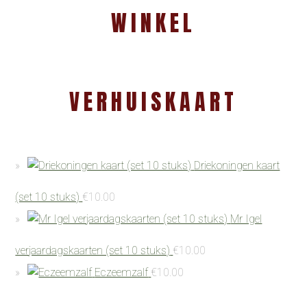
WINKEL
VERHUISKAART
Driekoningen kaart
(set 10 stuks)
€
10.00
Mr Igel
verjaardagskaarten (set 10 stuks)
€
10.00
Eczeemzalf
€
10.00