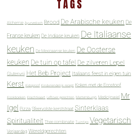
TAGS
De Arabische keuken
Brood
De
Alchemie
Ayurvedisch
De Italiaanse
Franse keuken
De Indiase keuken
keuken
De Oosterse
De Mexicaanse keuken
keuken
De tuin op tafel
De zilveren Lepel
Het Beb Project
Italiaans feest in eigen tuin
Glutenvrij
Kerst
Koken met de Ecostoof
Kidsproof
Kindvriendelijk recept
Mr
Medicijnwiel
Kookboeken
Krachtkaart
Leftover gerechten
Mattemburgh
Igel
Sinterklaas
Pizza
Sfeervolste kerststraat
Vegetarisch
Spiritualiteit
Thee combinatie
Tuintips
Wereldgerechten
Verjaardag