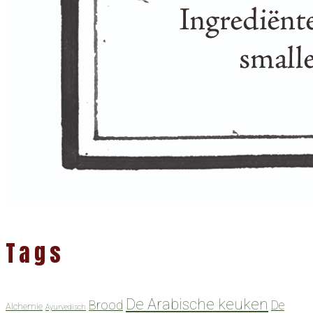
Tags
De Arabische keuken
Brood
De
Alchemie
Ayurvedisch