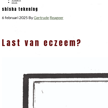
over
shisha tekening
6 februari 2025
By
Gertrude
Reageer
Lees
Last van eczeem?
Interacties