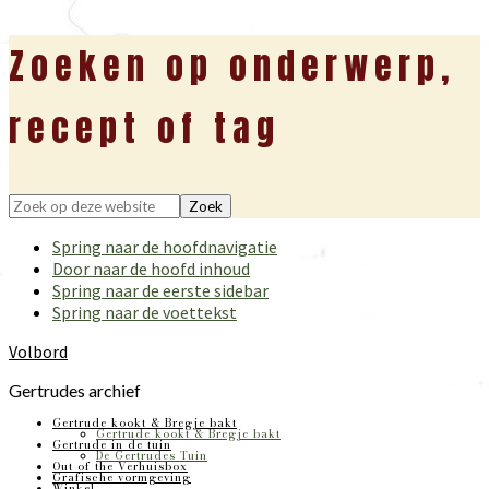
Zoeken op onderwerp,
recept of tag
Zoek
op
Spring naar de hoofdnavigatie
deze
Door naar de hoofd inhoud
website
Spring naar de eerste sidebar
Spring naar de voettekst
Volbord
Gertrudes archief
Gertrude kookt & Bregje bakt
Gertrude kookt & Bregje bakt
Gertrude in de tuin
De Gertrudes Tuin
Out of the Verhuisbox
Grafische vormgeving
Winkel