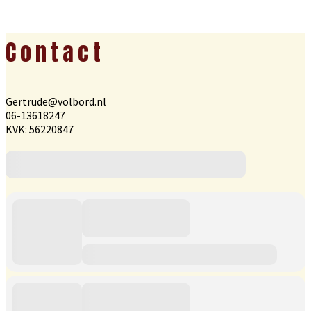
Footer
Contact
Gertrude@volbord.nl
06-13618247
KVK: 56220847