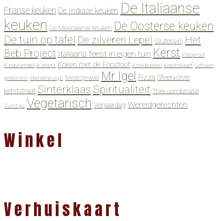
De Italiaanse
Franse keuken
De Indiase keuken
keuken
De Oosterse keuken
De Mexicaanse keuken
De tuin op tafel
De zilveren Lepel
Het
Glutenvrij
Kerst
Beb Project
Italiaans feest in eigen tuin
Kidsproof
Koken met de Ecostoof
Kindvriendelijk recept
Kookboeken
Krachtkaart
Leftover
Mr Igel
Pizza
Sfeervolste
Medicijnwiel
gerechten
Mattemburgh
Spiritualiteit
Sinterklaas
kerststraat
Thee combinatie
Vegetarisch
Wereldgerechten
Verjaardag
Tuintips
Winkel
Verhuiskaart