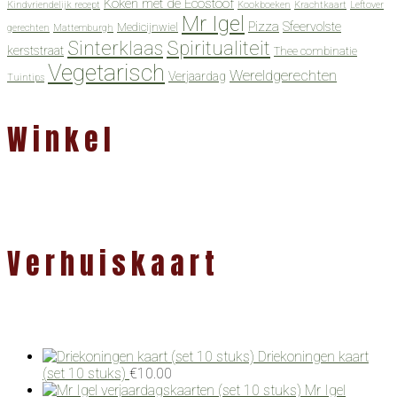
Koken met de Ecostoof
Kindvriendelijk recept
Kookboeken
Krachtkaart
Leftover
Mr Igel
Pizza
Sfeervolste
Medicijnwiel
gerechten
Mattemburgh
Spiritualiteit
Sinterklaas
kerststraat
Thee combinatie
Vegetarisch
Wereldgerechten
Verjaardag
Tuintips
Winkel
Verhuiskaart
Driekoningen kaart
(set 10 stuks)
€
10.00
Mr Igel