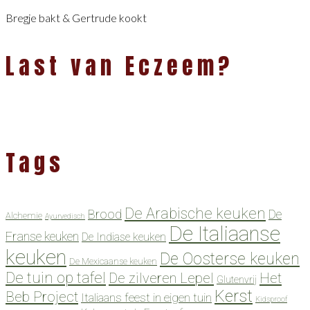
Bregje bakt & Gertrude kookt
Last van Eczeem?
Tags
De Arabische keuken
Brood
De
Alchemie
Ayurvedisch
De Italiaanse
Franse keuken
De Indiase keuken
keuken
De Oosterse keuken
De Mexicaanse keuken
De tuin op tafel
De zilveren Lepel
Het
Glutenvrij
Kerst
Beb Project
Italiaans feest in eigen tuin
Kidsproof