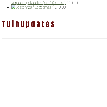
verjaardagskaarten (set 10 stuks)
€
10.00
Eczeemzalf
€
10.00
Tuinupdates