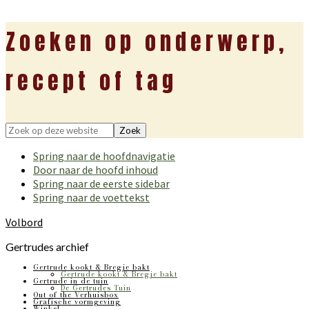
Zoeken op onderwerp,
recept of tag
Zoek
op
Spring naar de hoofdnavigatie
deze
Door naar de hoofd inhoud
website
Spring naar de eerste sidebar
Spring naar de voettekst
Volbord
Gertrudes archief
Gertrude kookt & Bregje bakt
Gertrude kookt & Bregje bakt
Gertrude in de tuin
De Gertrudes Tuin
Out of the Verhuisbox
Grafische vormgeving
Winkel