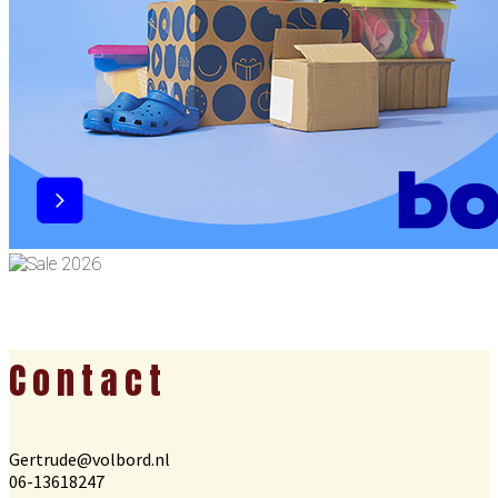
Footer
Contact
Gertrude@volbord.nl
06-13618247