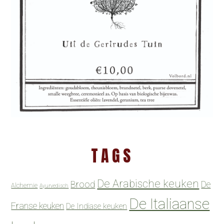
TAGS
De Arabische keuken
Brood
De
Alchemie
Ayurvedisch
De Italiaanse
Franse keuken
De Indiase keuken