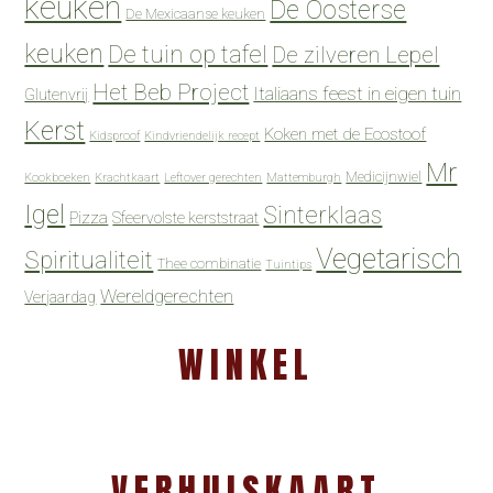
keuken
De Oosterse
De Mexicaanse keuken
keuken
De tuin op tafel
De zilveren Lepel
Het Beb Project
Italiaans feest in eigen tuin
Glutenvrij
Kerst
Koken met de Ecostoof
Kidsproof
Kindvriendelijk recept
Mr
Medicijnwiel
Kookboeken
Krachtkaart
Leftover gerechten
Mattemburgh
Igel
Sinterklaas
Pizza
Sfeervolste kerststraat
Vegetarisch
Spiritualiteit
Thee combinatie
Tuintips
Wereldgerechten
Verjaardag
WINKEL
VERHUISKAART