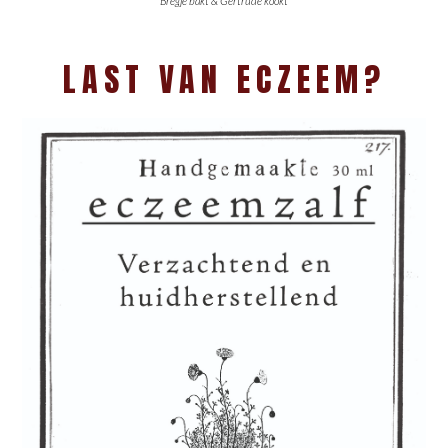
Bregje bakt & Gertrude kookt
LAST VAN ECZEEM?