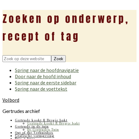
Zoeken op onderwerp,
recept of tag
Zoek
op
Spring naar de hoofdnavigatie
deze
Door naar de hoofd inhoud
website
Spring naar de eerste sidebar
Spring naar de voettekst
Volbord
Gertrudes archief
Gertrude kookt & Bregje bakt
Gertrude kookt & Bregje bakt
Gertrude in de tuin
De Gertrudes Tuin
Out of the Verhuisbox
Grafische vormgeving
Bric-à-brac