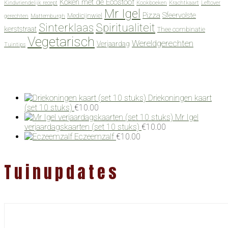
Koken met de Ecostoof
Kindvriendelijk recept
Kookboeken
Krachtkaart
Leftover
Mr Igel
Pizza
Sfeervolste
Medicijnwiel
gerechten
Mattemburgh
Spiritualiteit
Sinterklaas
kerststraat
Thee combinatie
Vegetarisch
Wereldgerechten
Verjaardag
Tuintips
Driekoningen kaart
(set 10 stuks)
€
10.00
Mr Igel
verjaardagskaarten (set 10 stuks)
€
10.00
Eczeemzalf
€
10.00
Tuinupdates