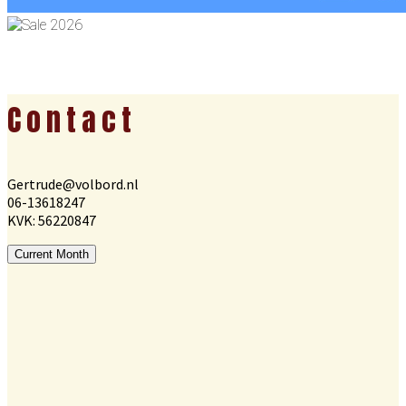
Footer
Contact
Gertrude@volbord.nl
06-13618247
KVK: 56220847
Current Month