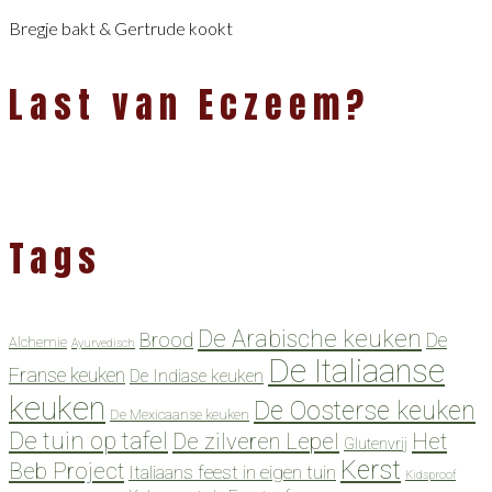
Bregje bakt & Gertrude kookt
Last van Eczeem?
Tags
De Arabische keuken
Brood
De
Alchemie
Ayurvedisch
De Italiaanse
Franse keuken
De Indiase keuken
keuken
De Oosterse keuken
De Mexicaanse keuken
De tuin op tafel
De zilveren Lepel
Het
Glutenvrij
Kerst
Beb Project
Italiaans feest in eigen tuin
Kidsproof