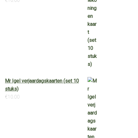
€
10.00
Mr Igel verjaardagskaarten (set 10
stuks)
€
10.00