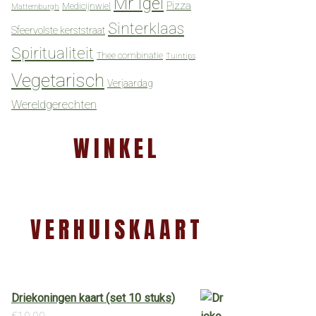
Mr Igel
Pizza
Medicijnwiel
Mattemburgh
Sinterklaas
Sfeervolste kerststraat
Spiritualiteit
Thee combinatie
Tuintips
Vegetarisch
Verjaardag
Wereldgerechten
WINKEL
VERHUISKAART
Driekoningen kaart (set 10 stuks)