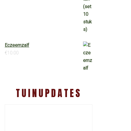
Eczeemzalf
€
10.00
TUINUPDATES