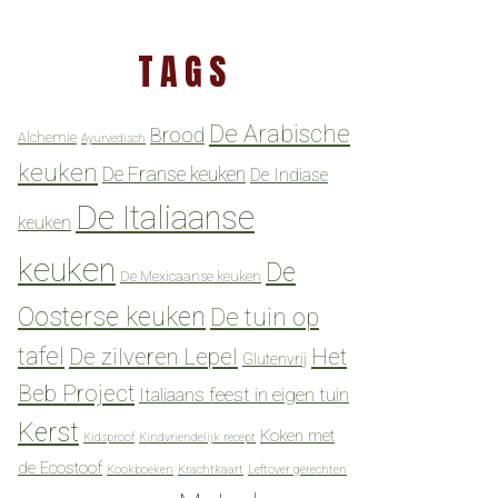
TAGS
De Arabische
Brood
Alchemie
Ayurvedisch
keuken
De Franse keuken
De Indiase
De Italiaanse
keuken
keuken
De
De Mexicaanse keuken
Oosterse keuken
De tuin op
tafel
De zilveren Lepel
Het
Glutenvrij
Beb Project
Italiaans feest in eigen tuin
Kerst
Koken met
Kidsproof
Kindvriendelijk recept
de Ecostoof
Kookboeken
Krachtkaart
Leftover gerechten