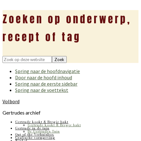
Zoeken op onderwerp,
recept of tag
Zoek
op
Spring naar de hoofdnavigatie
deze
Door naar de hoofd inhoud
website
Spring naar de eerste sidebar
Spring naar de voettekst
Volbord
Gertrudes archief
Gertrude kookt & Bregje bakt
Gertrude kookt & Bregje bakt
Gertrude in de tuin
De Gertrudes Tuin
Out of the Verhuisbox
Grafische vormgeving
Winkel