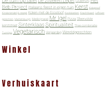
De tuin op tafel
De zilveren Lepel
Het
Glutenvrij
Kerst
Beb Project
Italiaans feest in eigen tuin
Kidsproof
Koken met de Ecostoof
Kindvriendelijk recept
Kookboeken
Krachtkaart
Leftover
Mr Igel
Pizza
Sfeervolste
Medicijnwiel
gerechten
Mattemburgh
Spiritualiteit
Sinterklaas
kerststraat
Thee combinatie
Vegetarisch
Wereldgerechten
Verjaardag
Tuintips
Winkel
Verhuiskaart