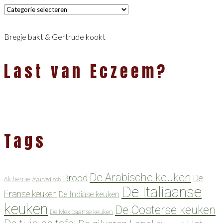
Categorieën
Bregje bakt & Gertrude kookt
Last van Eczeem?
Tags
De Arabische keuken
Brood
De
Alchemie
Ayurvedisch
De Italiaanse
Franse keuken
De Indiase keuken
keuken
De Oosterse keuken
De Mexicaanse keuken