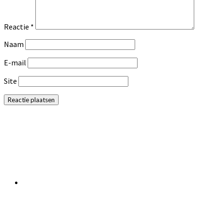
Reactie
*
Naam
E-mail
Site
Primaire
Sidebar