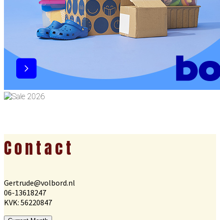
Footer
Contact
Gertrude@volbord.nl
06-13618247
KVK: 56220847