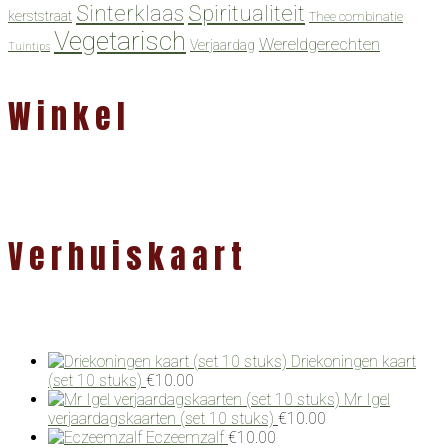
Spiritualiteit
Sinterklaas
kerststraat
Thee combinatie
Vegetarisch
Wereldgerechten
Verjaardag
Tuintips
Winkel
Verhuiskaart
Driekoningen kaart
(set 10 stuks)
€
10.00
Mr Igel
verjaardagskaarten (set 10 stuks)
€
10.00
Eczeemzalf
€
10.00