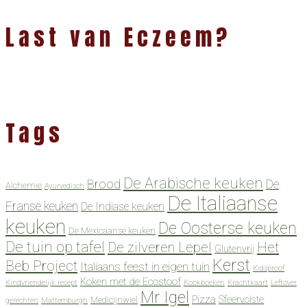
Last van Eczeem?
Tags
De Arabische keuken
Brood
De
Alchemie
Ayurvedisch
De Italiaanse
Franse keuken
De Indiase keuken
keuken
De Oosterse keuken
De Mexicaanse keuken
De tuin op tafel
De zilveren Lepel
Het
Glutenvrij
Kerst
Beb Project
Italiaans feest in eigen tuin
Kidsproof
Koken met de Ecostoof
Kindvriendelijk recept
Kookboeken
Krachtkaart
Leftover
Mr Igel
Pizza
Sfeervolste
Medicijnwiel
gerechten
Mattemburgh