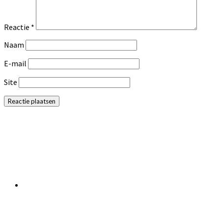
Reactie
*
Naam
E-mail
Site
Primaire
Sidebar