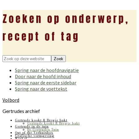
Zoeken op onderwerp,
recept of tag
Zoek
op
Spring naar de hoofdnavigatie
deze
Door naar de hoofd inhoud
website
Spring naar de eerste sidebar
Spring naar de voettekst
Volbord
Gertrudes archief
Gertrude kookt & Bregje bakt
Gertrude kookt & Bregje bakt
Gertrude in de tuin
De Gertrudes Tuin
Out of the Verhuisbox
Grafische vormgeving
Winkel