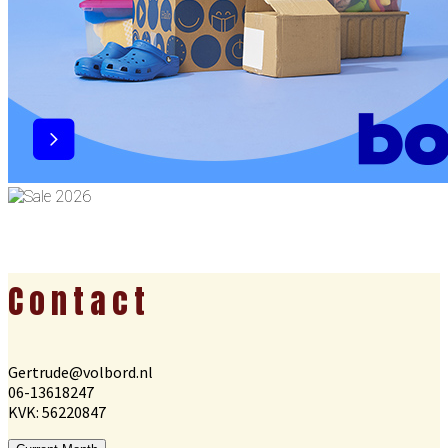
Footer
Contact
Gertrude@volbord.nl
06-13618247
KVK: 56220847