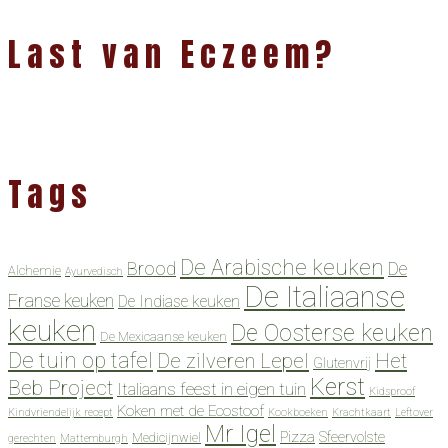
Last van Eczeem?
Tags
De Arabische keuken
Brood
De
Alchemie
Ayurvedisch
De Italiaanse
Franse keuken
De Indiase keuken
keuken
De Oosterse keuken
De Mexicaanse keuken
De tuin op tafel
De zilveren Lepel
Het
Glutenvrij
Kerst
Beb Project
Italiaans feest in eigen tuin
Kidsproof
Koken met de Ecostoof
Kindvriendelijk recept
Kookboeken
Krachtkaart
Leftover
Mr Igel
Pizza
Sfeervolste
Medicijnwiel
gerechten
Mattemburgh