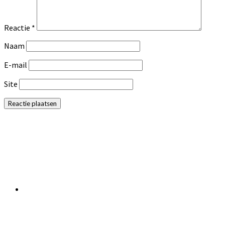
Reactie
*
Naam
E-mail
Site
Primaire
Sidebar