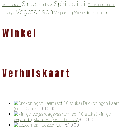
Spiritualiteit
Sinterklaas
kerststraat
Thee combinatie
Vegetarisch
Wereldgerechten
Verjaardag
Tuintips
Winkel
Verhuiskaart
Driekoningen kaart
(set 10 stuks)
€
10.00
Mr Igel
verjaardagskaarten (set 10 stuks)
€
10.00
Eczeemzalf
€
10.00