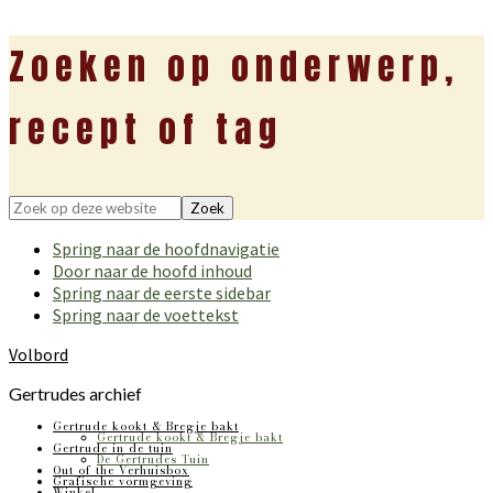
Zoeken op onderwerp,
recept of tag
Zoek
op
Spring naar de hoofdnavigatie
deze
Door naar de hoofd inhoud
website
Spring naar de eerste sidebar
Spring naar de voettekst
Volbord
Gertrudes archief
Gertrude kookt & Bregje bakt
Gertrude kookt & Bregje bakt
Gertrude in de tuin
De Gertrudes Tuin
Out of the Verhuisbox
Grafische vormgeving
Winkel