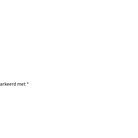
emarkeerd met
*