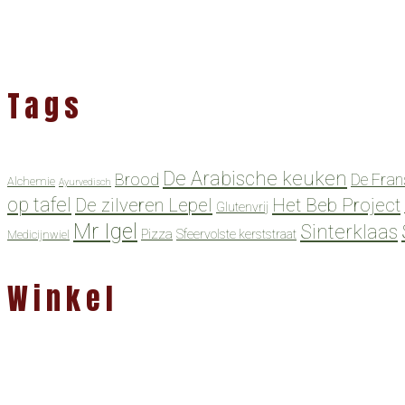
Tags
De Arabische keuken
Brood
De Fran
Alchemie
Ayurvedisch
op tafel
De zilveren Lepel
Het Beb Project
Glutenvrij
Mr Igel
Sinterklaas
Pizza
Sfeervolste kerststraat
Medicijnwiel
Winkel