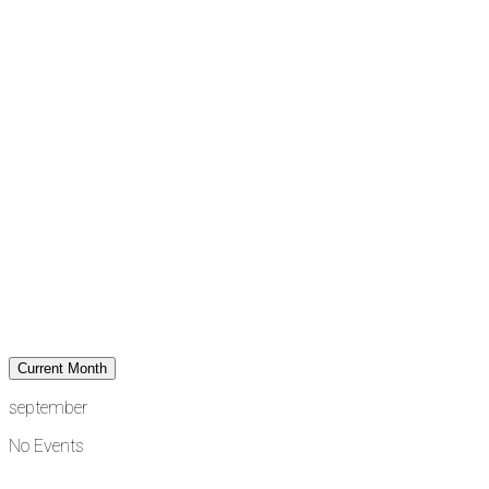
Current Month
september
No Events