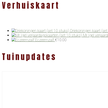
Verhuiskaart
Driekoningen kaart (set
Mr Igel verjaar
Eczeemzalf
€
10.00
Tuinupdates