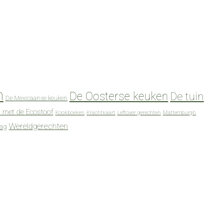
n
De Oosterse keuken
De tuin
De Mexicaanse keuken
 met de Ecostoof
Kookboeken
Krachtkaart
Leftover gerechten
Mattemburgh
Wereldgerechten
dag