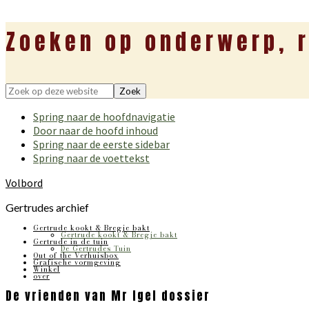
Zoeken op onderwerp, r
Zoek
op
Spring naar de hoofdnavigatie
deze
Door naar de hoofd inhoud
website
Spring naar de eerste sidebar
Spring naar de voettekst
Volbord
Gertrudes archief
Gertrude kookt & Bregje bakt
Gertrude kookt & Bregje bakt
Gertrude in de tuin
De Gertrudes Tuin
Out of the Verhuisbox
Grafische vormgeving
Winkel
over
De vrienden van Mr Igel dossier