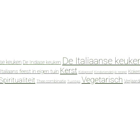
De Italiaanse keuke
se keuken
De Indiase keuken
Kerst
Italiaans feest in eigen tuin
Koken
Kidsproof
Kindvriendelijk recept
Vegetarisch
Spiritualiteit
Verjaar
Thee combinatie
Tuintips