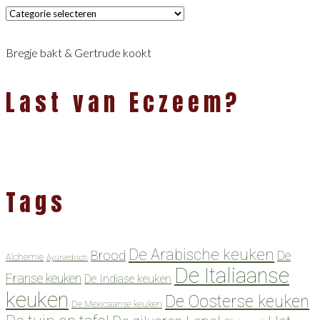
Categorieën
Bregje bakt & Gertrude kookt
Last van Eczeem?
Tags
De Arabische keuken
Brood
De
Alchemie
Ayurvedisch
De Italiaanse
Franse keuken
De Indiase keuken
keuken
De Oosterse keuken
De Mexicaanse keuken