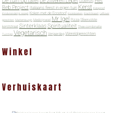
De tuin op tafel
De zilveren Lepel
Het
Glutenvrij
Kerst
Beb Project
Italiaans feest in eigen tuin
Kidsproof
Koken met de Ecostoof
Kindvriendelijk recept
Kookboeken
Krachtkaart
Leftover
Mr Igel
Pizza
Sfeervolste
Medicijnwiel
gerechten
Mattemburgh
Spiritualiteit
Sinterklaas
kerststraat
Thee combinatie
Vegetarisch
Wereldgerechten
Verjaardag
Tuintips
Winkel
Verhuiskaart