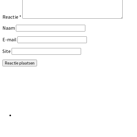
Reactie
*
Naam
E-mail
Site
Primaire
Sidebar