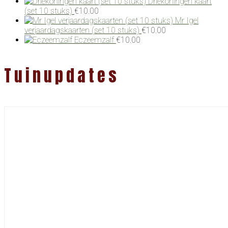
Driekoningen kaart
(set 10 stuks)
€
10.00
Mr Igel
verjaardagskaarten (set 10 stuks)
€
10.00
Eczeemzalf
€
10.00
Tuinupdates