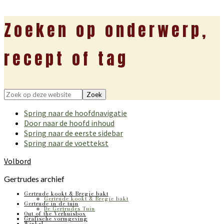
Zoeken op onderwerp,
recept of tag
Zoek
op
Spring naar de hoofdnavigatie
deze
Door naar de hoofd inhoud
website
Spring naar de eerste sidebar
Spring naar de voettekst
Volbord
Gertrudes archief
Gertrude kookt & Bregje bakt
Gertrude kookt & Bregje bakt
Gertrude in de tuin
De Gertrudes Tuin
Out of the Verhuisbox
Grafische vormgeving
Winkel