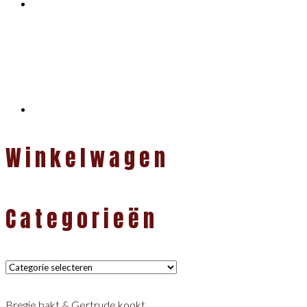
Winkelwagen
Categorieën
Categorieën
Bregje bakt & Gertrude kookt