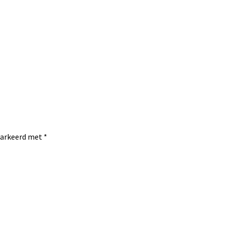
emarkeerd met
*