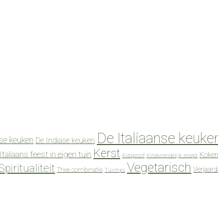
De Italiaanse keuke
se keuken
De Indiase keuken
Kerst
Italiaans feest in eigen tuin
Koken
Kidsproof
Kindvriendelijk recept
Vegetarisch
Spiritualiteit
Verjaar
Thee combinatie
Tuintips