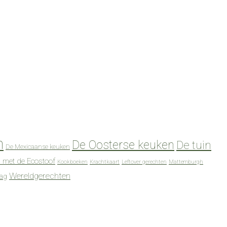
n
De Oosterse keuken
De tuin
De Mexicaanse keuken
 met de Ecostoof
Kookboeken
Krachtkaart
Leftover gerechten
Mattemburgh
Wereldgerechten
dag