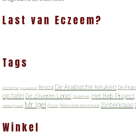
Last van Eczeem?
Tags
De Arabische keuken
Brood
De Fran
Alchemie
Ayurvedisch
op tafel
De zilveren Lepel
Het Beb Project
Glutenvrij
Mr Igel
Sinterklaas
Pizza
Sfeervolste kerststraat
Medicijnwiel
Winkel