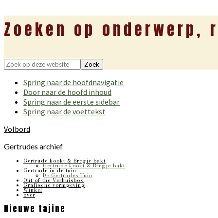
Zoeken op onderwerp, r
Zoek
op
Spring naar de hoofdnavigatie
deze
Door naar de hoofd inhoud
website
Spring naar de eerste sidebar
Spring naar de voettekst
Volbord
Gertrudes archief
Gertrude kookt & Bregje bakt
Gertrude kookt & Bregje bakt
Gertrude in de tuin
De Gertrudes Tuin
Out of the Verhuisbox
Grafische vormgeving
Winkel
over
Nieuwe tajine