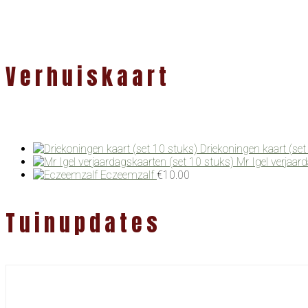
Verhuiskaart
Driekoningen kaart (set
Mr Igel verjaar
Eczeemzalf
€
10.00
Tuinupdates