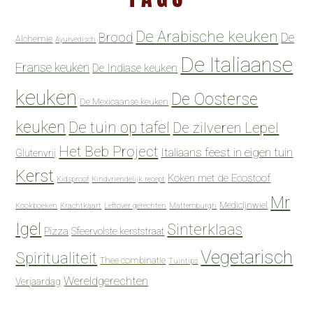
De Arabische keuken
Brood
De
Alchemie
Ayurvedisch
De Italiaanse
Franse keuken
De Indiase keuken
keuken
De Oosterse
De Mexicaanse keuken
keuken
De tuin op tafel
De zilveren Lepel
Het Beb Project
Italiaans feest in eigen tuin
Glutenvrij
Kerst
Koken met de Ecostoof
Kidsproof
Kindvriendelijk recept
Mr
Medicijnwiel
Kookboeken
Krachtkaart
Leftover gerechten
Mattemburgh
Igel
Sinterklaas
Pizza
Sfeervolste kerststraat
Vegetarisch
Spiritualiteit
Thee combinatie
Tuintips
Wereldgerechten
Verjaardag