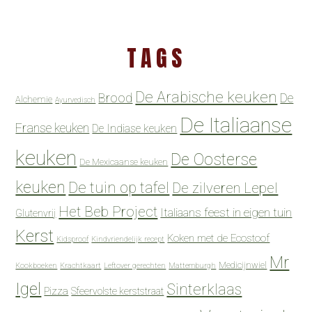
TAGS
De Arabische keuken
Brood
De
Alchemie
Ayurvedisch
De Italiaanse
Franse keuken
De Indiase keuken
keuken
De Oosterse
De Mexicaanse keuken
keuken
De tuin op tafel
De zilveren Lepel
Het Beb Project
Italiaans feest in eigen tuin
Glutenvrij
Kerst
Koken met de Ecostoof
Kidsproof
Kindvriendelijk recept
Mr
Medicijnwiel
Kookboeken
Krachtkaart
Leftover gerechten
Mattemburgh
Igel
Sinterklaas
Pizza
Sfeervolste kerststraat