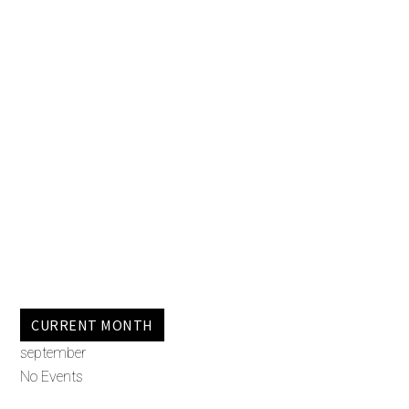
CURRENT MONTH
september
No Events