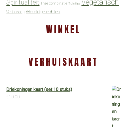
Vegetarisch
Spiritualiteit
Thee combinatie
Tuintips
Wereldgerechten
Verjaardag
WINKEL
VERHUISKAART
Driekoningen kaart (set 10 stuks)
€
10.00