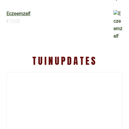
Eczeemzalf
€
10.00
TUINUPDATES