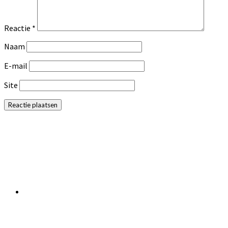
Reactie
*
Naam
E-mail
Site
Primaire
Sidebar