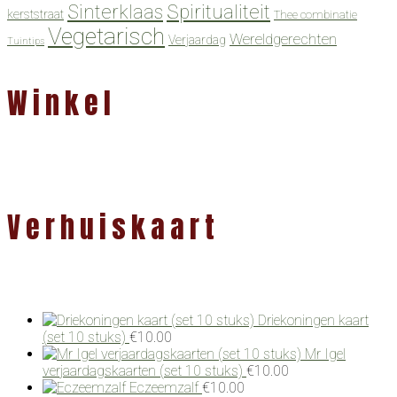
Spiritualiteit
Sinterklaas
kerststraat
Thee combinatie
Vegetarisch
Wereldgerechten
Verjaardag
Tuintips
Winkel
Verhuiskaart
Driekoningen kaart
(set 10 stuks)
€
10.00
Mr Igel
verjaardagskaarten (set 10 stuks)
€
10.00
Eczeemzalf
€
10.00