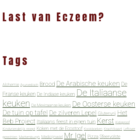
Last van Eczeem?
Tags
De Arabische keuken
Brood
De
Alchemie
Ayurvedisch
De Italiaanse
Franse keuken
De Indiase keuken
keuken
De Oosterse keuken
De Mexicaanse keuken
De tuin op tafel
De zilveren Lepel
Het
Glutenvrij
Kerst
Beb Project
Italiaans feest in eigen tuin
Kidsproof
Koken met de Ecostoof
Kindvriendelijk recept
Kookboeken
Krachtkaart
Leftover
Mr Igel
Pizza
Sfeervolste
Medicijnwiel
gerechten
Mattemburgh