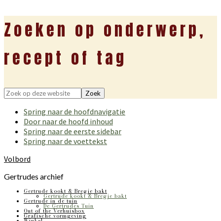
Zoeken op onderwerp,
recept of tag
Zoek
op
Spring naar de hoofdnavigatie
deze
Door naar de hoofd inhoud
website
Spring naar de eerste sidebar
Spring naar de voettekst
Volbord
Gertrudes archief
Gertrude kookt & Bregje bakt
Gertrude kookt & Bregje bakt
Gertrude in de tuin
De Gertrudes Tuin
Out of the Verhuisbox
Grafische vormgeving
Winkel