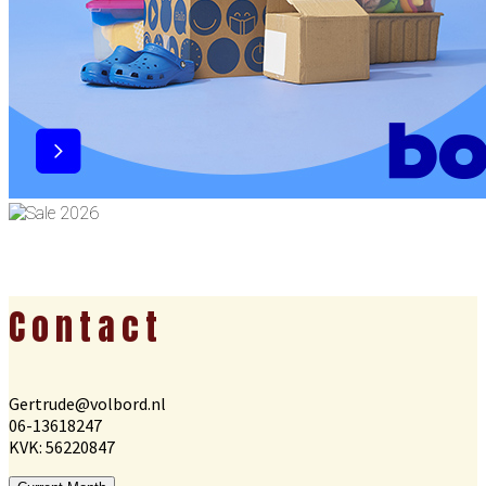
Footer
Contact
Gertrude@volbord.nl
06-13618247
KVK: 56220847