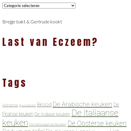
Categorieën
Bregje bakt & Gertrude kookt
Last van Eczeem?
Tags
De Arabische keuken
Brood
De
Alchemie
Ayurvedisch
De Italiaanse
Franse keuken
De Indiase keuken
keuken
De Oosterse keuken
De Mexicaanse keuken