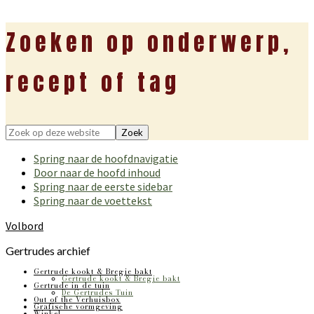
Zoeken op onderwerp,
recept of tag
Zoek
op
Spring naar de hoofdnavigatie
deze
Door naar de hoofd inhoud
website
Spring naar de eerste sidebar
Spring naar de voettekst
Volbord
Gertrudes archief
Gertrude kookt & Bregje bakt
Gertrude kookt & Bregje bakt
Gertrude in de tuin
De Gertrudes Tuin
Out of the Verhuisbox
Grafische vormgeving
Winkel