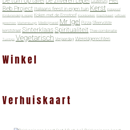
De tuin op tafel
De zilveren Lepel
Het
Glutenvrij
Kerst
Beb Project
Italiaans feest in eigen tuin
Kidsproof
Koken met de Ecostoof
Kindvriendelijk recept
Kookboeken
Krachtkaart
Leftover
Mr Igel
Pizza
Sfeervolste
Medicijnwiel
gerechten
Mattemburgh
Spiritualiteit
Sinterklaas
kerststraat
Thee combinatie
Vegetarisch
Wereldgerechten
Verjaardag
Tuintips
Winkel
Verhuiskaart