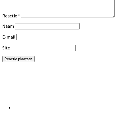
Reactie
*
Naam
E-mail
Site
Primaire
Sidebar