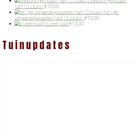
Driekoningen kaart
(set 10 stuks)
€
10.00
Mr Igel
verjaardagskaarten (set 10 stuks)
€
10.00
Eczeemzalf
€
10.00
Tuinupdates