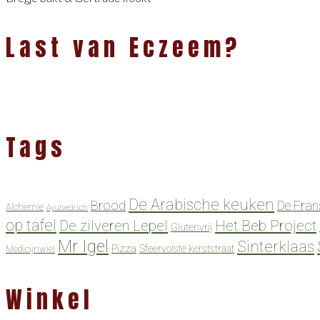
Last van Eczeem?
Tags
De Arabische keuken
Brood
De Fran
Alchemie
Ayurvedisch
op tafel
De zilveren Lepel
Het Beb Project
Glutenvrij
Mr Igel
Sinterklaas
Pizza
Sfeervolste kerststraat
Medicijnwiel
Winkel