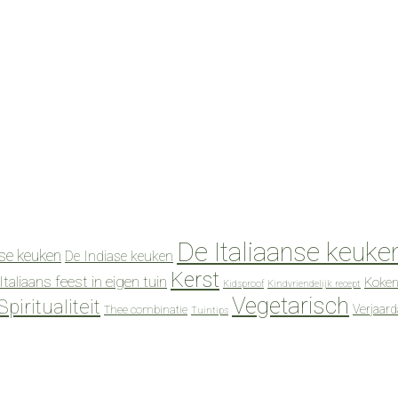
De Italiaanse keuke
se keuken
De Indiase keuken
Kerst
Italiaans feest in eigen tuin
Koken
Kidsproof
Kindvriendelijk recept
Vegetarisch
Spiritualiteit
Verjaar
Thee combinatie
Tuintips