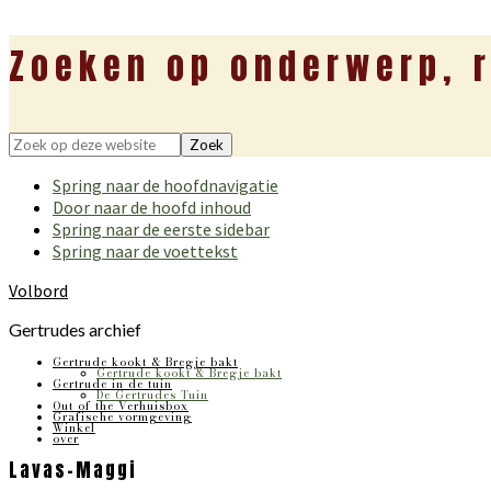
Zoeken op onderwerp, r
Zoek
op
Spring naar de hoofdnavigatie
deze
Door naar de hoofd inhoud
website
Spring naar de eerste sidebar
Spring naar de voettekst
Volbord
Gertrudes archief
Gertrude kookt & Bregje bakt
Gertrude kookt & Bregje bakt
Gertrude in de tuin
De Gertrudes Tuin
Out of the Verhuisbox
Grafische vormgeving
Winkel
over
Lavas-Maggi