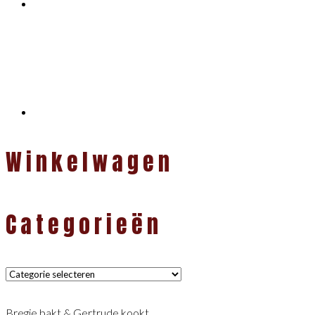
Winkelwagen
Categorieën
Categorieën
Bregje bakt & Gertrude kookt