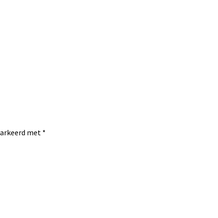
emarkeerd met
*