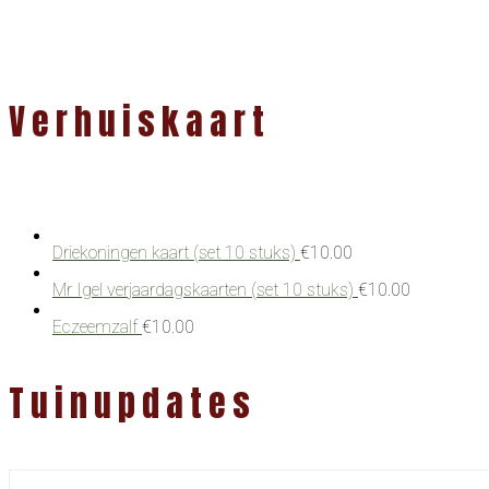
Verhuiskaart
Driekoningen kaart (set 10 stuks)
€
10.00
Mr Igel verjaardagskaarten (set 10 stuks)
€
10.00
Eczeemzalf
€
10.00
Tuinupdates