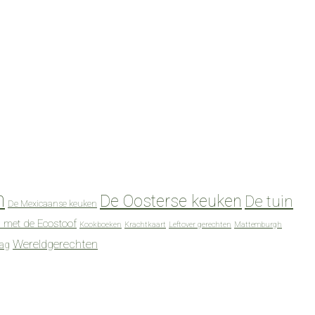
n
De Oosterse keuken
De tuin
De Mexicaanse keuken
 met de Ecostoof
Kookboeken
Krachtkaart
Leftover gerechten
Mattemburgh
Wereldgerechten
dag