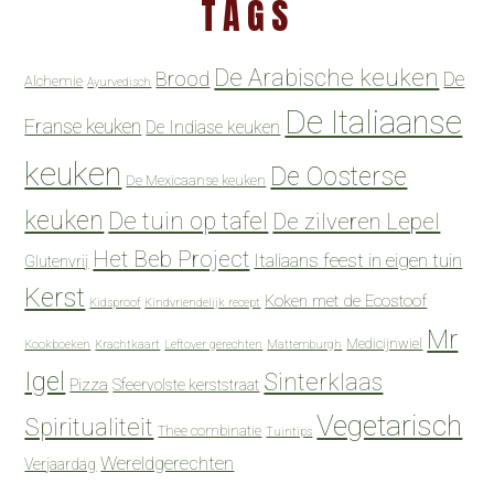
TAGS
De Arabische keuken
Brood
De
Alchemie
Ayurvedisch
De Italiaanse
Franse keuken
De Indiase keuken
keuken
De Oosterse
De Mexicaanse keuken
keuken
De tuin op tafel
De zilveren Lepel
Het Beb Project
Italiaans feest in eigen tuin
Glutenvrij
Kerst
Koken met de Ecostoof
Kidsproof
Kindvriendelijk recept
Mr
Medicijnwiel
Kookboeken
Krachtkaart
Leftover gerechten
Mattemburgh
Igel
Sinterklaas
Pizza
Sfeervolste kerststraat
Vegetarisch
Spiritualiteit
Thee combinatie
Tuintips
Wereldgerechten
Verjaardag