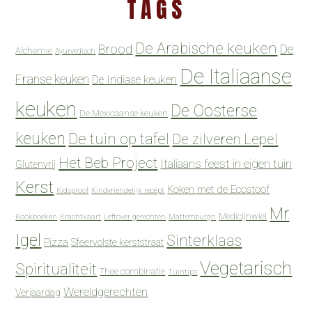
TAGS
De Arabische keuken
Brood
De
Alchemie
Ayurvedisch
De Italiaanse
Franse keuken
De Indiase keuken
keuken
De Oosterse
De Mexicaanse keuken
keuken
De tuin op tafel
De zilveren Lepel
Het Beb Project
Italiaans feest in eigen tuin
Glutenvrij
Kerst
Koken met de Ecostoof
Kidsproof
Kindvriendelijk recept
Mr
Medicijnwiel
Kookboeken
Krachtkaart
Leftover gerechten
Mattemburgh
Igel
Sinterklaas
Pizza
Sfeervolste kerststraat
Vegetarisch
Spiritualiteit
Thee combinatie
Tuintips
Wereldgerechten
Verjaardag