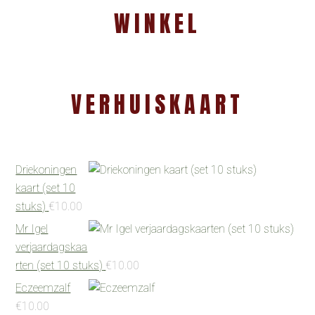
WINKEL
VERHUISKAART
Driekoningen
kaart (set 10
stuks)
€
10.00
Mr Igel
verjaardagskaa
rten (set 10 stuks)
€
10.00
Eczeemzalf
€
10.00