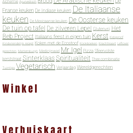
De Arabische keuken
Brood
De
Alchemie
Ayurvedisch
De Italiaanse
Franse keuken
De Indiase keuken
keuken
De Oosterse keuken
De Mexicaanse keuken
De tuin op tafel
De zilveren Lepel
Het
Glutenvrij
Kerst
Beb Project
Italiaans feest in eigen tuin
Kidsproof
Koken met de Ecostoof
Kindvriendelijk recept
Kookboeken
Krachtkaart
Leftover
Mr Igel
Pizza
Sfeervolste
Medicijnwiel
gerechten
Mattemburgh
Spiritualiteit
Sinterklaas
kerststraat
Thee combinatie
Vegetarisch
Wereldgerechten
Verjaardag
Tuintips
Winkel
Verhuiskaart