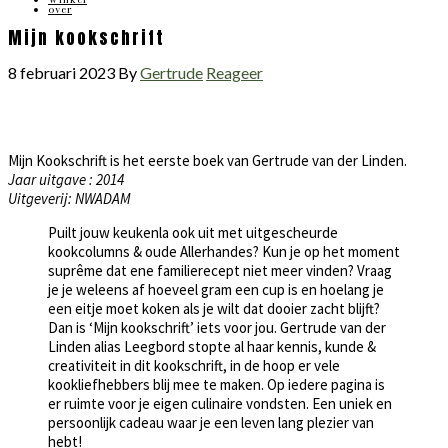
over
Mijn kookschrift
8 februari 2023
By
Gertrude
Reageer
Mijn Kookschrift is het eerste boek van Gertrude van der Linden.
Jaar uitgave : 2014
Uitgeverij: NWADAM
Puilt jouw keukenla ook uit met uitgescheurde
kookcolumns & oude Allerhandes? Kun je op het moment
suprême dat ene familierecept niet meer vinden? Vraag
je je weleens af hoeveel gram een cup is en hoelang je
een eitje moet koken als je wilt dat dooier zacht blijft?
Dan is ‘Mijn kookschrift’ iets voor jou. Gertrude van der
Linden alias Leegbord stopte al haar kennis, kunde &
creativiteit in dit kookschrift, in de hoop er vele
kookliefhebbers blij mee te maken. Op iedere pagina is
er ruimte voor je eigen culinaire vondsten. Een uniek en
persoonlijk cadeau waar je een leven lang plezier van
hebt!