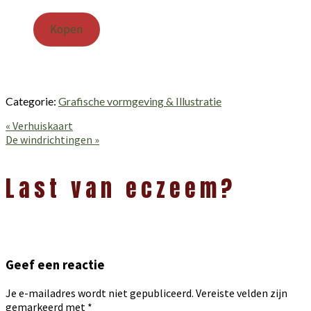
Kopen
Categorie:
Grafische vormgeving & Illustratie
Vorig
« Verhuiskaart
bericht:
Volgend
De windrichtingen »
bericht:
Lees
Interacties
Last van eczeem?
Geef een reactie
Je e-mailadres wordt niet gepubliceerd.
Vereiste velden zijn
gemarkeerd met
*