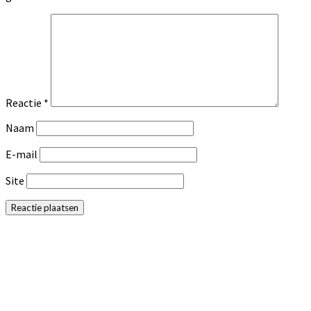
Reactie
*
Naam
E-mail
Site
Primaire
Sidebar