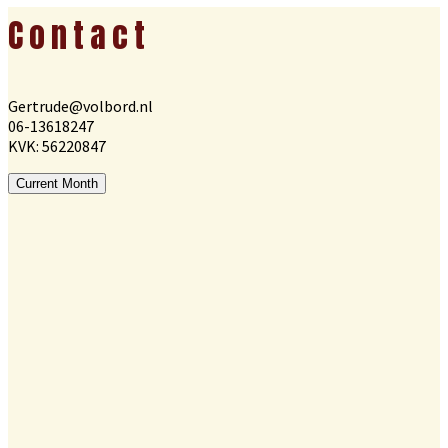
Footer
Contact
Gertrude@volbord.nl
06-13618247
KVK: 56220847
Current Month