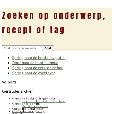
Zoeken op onderwerp,
recept of tag
Zoek
op
Spring naar de hoofdnavigatie
deze
Door naar de hoofd inhoud
website
Spring naar de eerste sidebar
Spring naar de voettekst
Volbord
Gertrudes archief
Gertrude kookt & Bregje bakt
Gertrude kookt & Bregje bakt
Gertrude in de tuin
De Gertrudes Tuin
Out of the Verhuisbox
Grafische vormgeving
Winkel