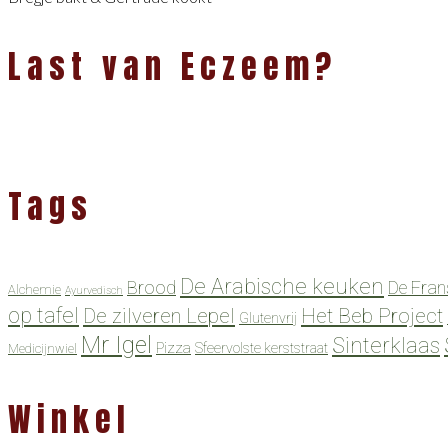
Last van Eczeem?
Tags
De Arabische keuken
Brood
De Fran
Alchemie
Ayurvedisch
op tafel
De zilveren Lepel
Het Beb Project
Glutenvrij
Mr Igel
Sinterklaas
Pizza
Sfeervolste kerststraat
Medicijnwiel
Winkel