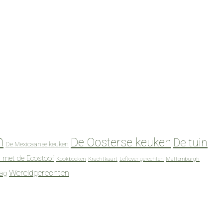
n
De Oosterse keuken
De tuin
De Mexicaanse keuken
 met de Ecostoof
Kookboeken
Krachtkaart
Leftover gerechten
Mattemburgh
Wereldgerechten
dag