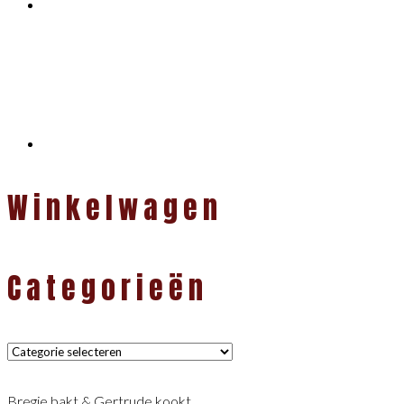
Winkelwagen
Categorieën
Categorieën
Bregje bakt & Gertrude kookt