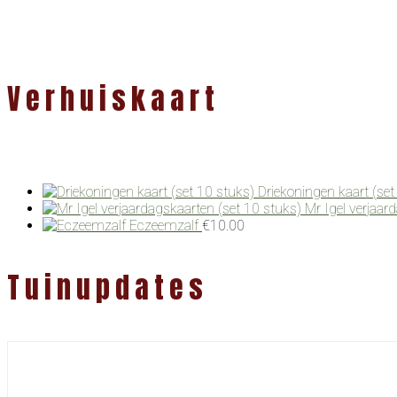
Verhuiskaart
Driekoningen kaart (set
Mr Igel verjaar
Eczeemzalf
€
10.00
Tuinupdates