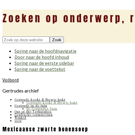
Zoeken op onderwerp, r
Zoek
op
Spring naar de hoofdnavigatie
deze
Door naar de hoofd inhoud
website
Spring naar de eerste sidebar
Spring naar de voettekst
Volbord
Gertrudes archief
Gertrude kookt & Bregje bakt
Gertrude kookt & Bregje bakt
Gertrude in de tuin
De Gertrudes Tuin
Out of the Verhuisbox
Grafische vormgeving
Winkel
over
Mexicaanse zwarte bonensoep