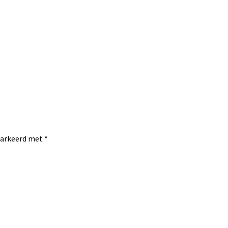
emarkeerd met
*