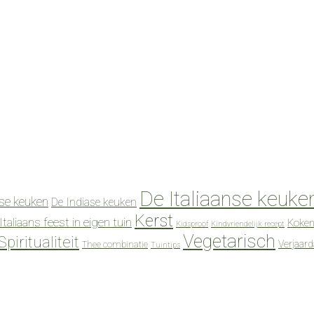
De Italiaanse keuke
se keuken
De Indiase keuken
Kerst
Italiaans feest in eigen tuin
Koken
Kidsproof
Kindvriendelijk recept
Vegetarisch
Spiritualiteit
Verjaar
Thee combinatie
Tuintips