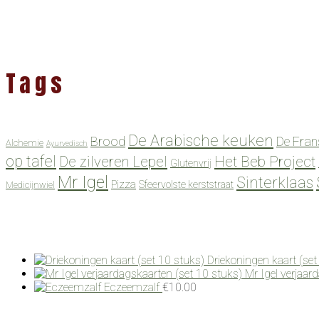
Tags
De Arabische keuken
Brood
De Fran
Alchemie
Ayurvedisch
op tafel
De zilveren Lepel
Het Beb Project
Glutenvrij
Mr Igel
Sinterklaas
Pizza
Sfeervolste kerststraat
Medicijnwiel
Driekoningen kaart (set
Mr Igel verjaar
Eczeemzalf
€
10.00