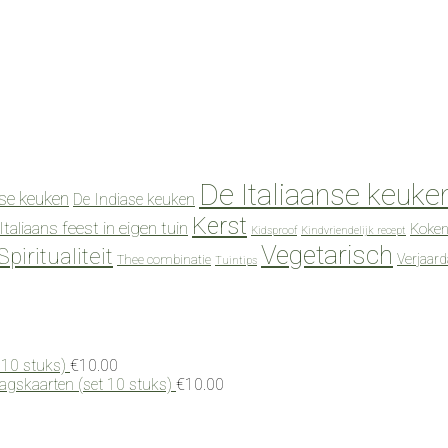
De Italiaanse keuke
se keuken
De Indiase keuken
Kerst
Italiaans feest in eigen tuin
Koken
Kidsproof
Kindvriendelijk recept
Vegetarisch
Spiritualiteit
Verjaar
Thee combinatie
Tuintips
 10 stuks)
€
10.00
dagskaarten (set 10 stuks)
€
10.00