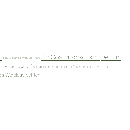
n
De Oosterse keuken
De tuin
De Mexicaanse keuken
 met de Ecostoof
Kookboeken
Krachtkaart
Leftover gerechten
Mattemburgh
Wereldgerechten
dag