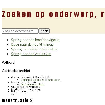
Zoeken op onderwerp, r
Zoek
op
Spring naar de hoofdnavigatie
deze
Door naar de hoofd inhoud
website
Spring naar de eerste sidebar
Spring naar de voettekst
Volbord
Gertrudes archief
Gertrude kookt & Bregje bakt
Gertrude kookt & Bregje bakt
Gertrude in de tuin
De Gertrudes Tuin
Out of the Verhuisbox
Grafische vormgeving
Bric-à-brac
over
menstruatie 2