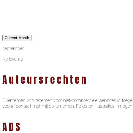
Current Month
september
No Events
Auteursrechten
Overnemen van recepten voor niet-commerciële websites is toeges
vooraf contact met mij op te nemen. Foto’s en illustraties moge
ADS