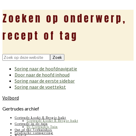
Zoeken op onderwerp,
recept of tag
Zoek
op
Spring naar de hoofdnavigatie
deze
Door naar de hoofd inhoud
website
Spring naar de eerste sidebar
Spring naar de voettekst
Volbord
Gertrudes archief
Gertrude kookt & Bregje bakt
Gertrude kookt & Bregje bakt
Gertrude in de tuin
De Gertrudes Tuin
Out of the Verhuisbox
Grafische vormgeving
Winkel