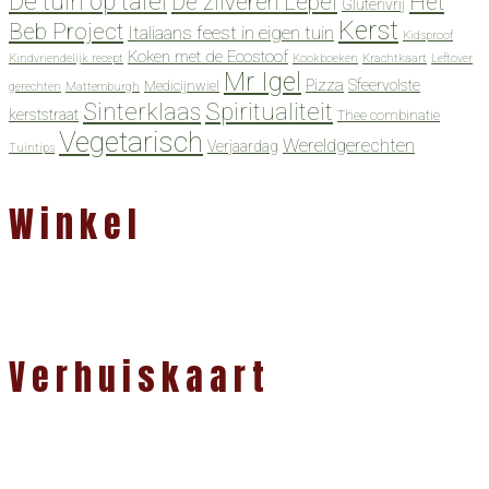
De tuin op tafel
De zilveren Lepel
Het
Glutenvrij
Kerst
Beb Project
Italiaans feest in eigen tuin
Kidsproof
Koken met de Ecostoof
Kindvriendelijk recept
Kookboeken
Krachtkaart
Leftover
Mr Igel
Pizza
Sfeervolste
Medicijnwiel
gerechten
Mattemburgh
Spiritualiteit
Sinterklaas
kerststraat
Thee combinatie
Vegetarisch
Wereldgerechten
Verjaardag
Tuintips
Winkel
Verhuiskaart