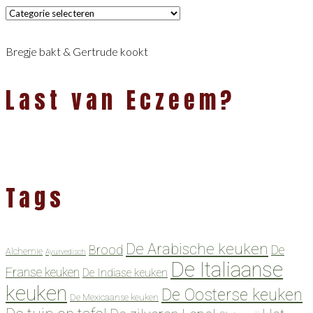
Categorieën
Bregje bakt & Gertrude kookt
Last van Eczeem?
Tags
De Arabische keuken
Brood
De
Alchemie
Ayurvedisch
De Italiaanse
Franse keuken
De Indiase keuken
keuken
De Oosterse keuken
De Mexicaanse keuken