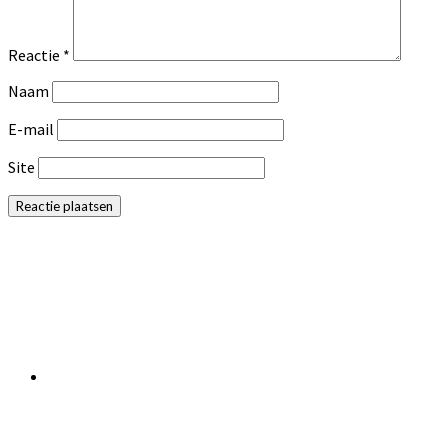
Reactie
*
Naam
E-mail
Site
Primaire
Sidebar