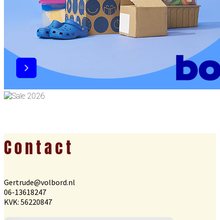
Footer
Contact
Gertrude@volbord.nl
06-13618247
KVK: 56220847