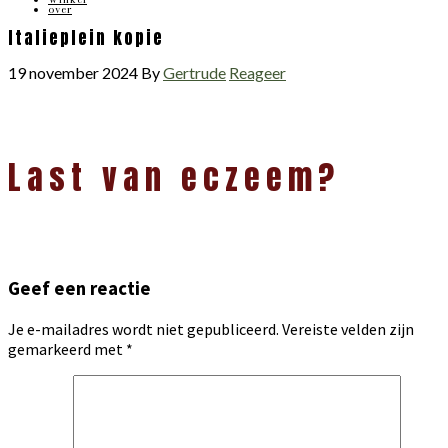
over
Italieplein kopie
19 november 2024
By
Gertrude
Reageer
Lees
Last van eczeem?
Interacties
Geef een reactie
Je e-mailadres wordt niet gepubliceerd.
Vereiste velden zijn
gemarkeerd met
*