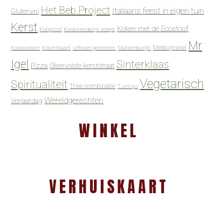
Het Beb Project
Italiaans feest in eigen tuin
Glutenvrij
Kerst
Koken met de Ecostoof
Kidsproof
Kindvriendelijk recept
Mr
Medicijnwiel
Kookboeken
Krachtkaart
Leftover gerechten
Mattemburgh
Igel
Sinterklaas
Pizza
Sfeervolste kerststraat
Vegetarisch
Spiritualiteit
Thee combinatie
Tuintips
Wereldgerechten
Verjaardag
WINKEL
VERHUISKAART