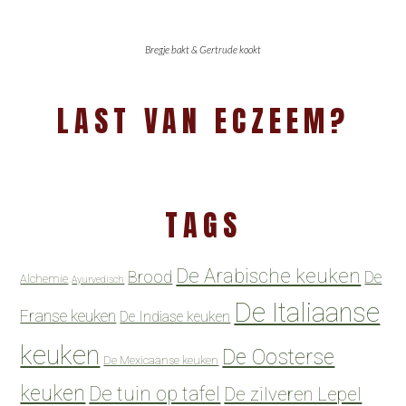
Bregje bakt & Gertrude kookt
LAST VAN ECZEEM?
TAGS
De Arabische keuken
Brood
De
Alchemie
Ayurvedisch
De Italiaanse
Franse keuken
De Indiase keuken
keuken
De Oosterse
De Mexicaanse keuken
keuken
De tuin op tafel
De zilveren Lepel